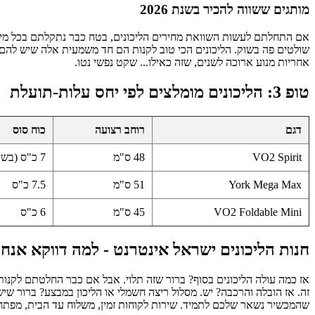
מותגים ששווה להכיר בשנת 2026
שולטים פה בשוק. הליכונים הכי טוב לקנות הם חד משמעית אלה שיש להם ח
אחריות מנוע ארוכה לשנים, שזה כאילו... שקט נפשי נטו.
טופ 3: הליכונים מומלצים לפי יחס עלות-תועלת
דגם
רוחב רצועה
כוח סוס
VO2 Spirit
48 ס"מ
7 כ"ס (בשיא)
York Mega Max
51 ס"מ
7.5 כ"ס
VO2 Foldable Mini
45 ס"מ
6 כ"ס
חנות הליכונים ישראל אינטרנט - למה דווקא אנחנ
אז כמה עולה הליכונים בסוף? ברור שזה תלוי. אבל אם כבר החלטתם לקנות 
שהמכשיר נשאר שלכם לתמיד. שירות לקוחות זמין, משלוח עד הבית, מפתח ב