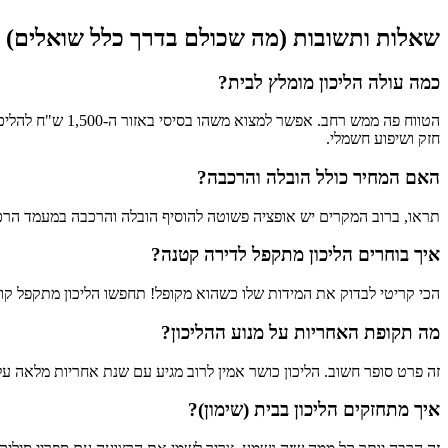
שאלות ותשובות (מה שכולם בדרך כלל שואלים)
כמה עולה הליכון מומלץ לבית?
חזק ושיפוע חשמלי.
האם המחיר כולל הובלה והרכבה?
תראו, ברוב המקרים יש אופציה פשוטה להוסיף הובלה והרכבה במעמד הרכישה
איך בוחרים הליכון מתקפל לדירה קטנה?
הכי קריטי לבדוק את המידות שלו כשהוא מקופל! תחפשו הליכון מתקפל קומפ
מה תקופת האחריות על מנוע ההליכון?
זה פרט סופר חשוב. הליכון כושר אמין לרוב מגיע עם שנת אחריות מלאה על המכשיר עצמו, פלוס בין 3 ל-10 שנות אחריות מנוע. בגלל שזה החלק הכי יק
איך מתחזקים הליכון בבית (שימון)?