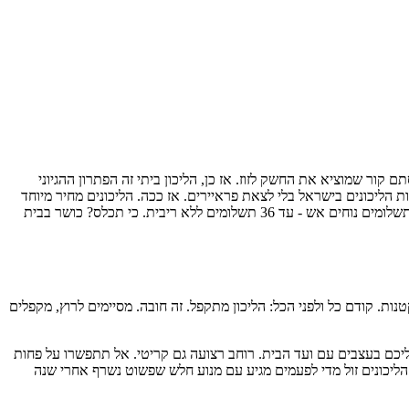
בחורף... טוב, או שיש גשם שוטף שרוסס אותך, או סתם קור שמוציא את החשק לזוז. אז כן, הליכון ביתי זה הפתרון ההגיוני
 הליכונים בישראל בלי לצאת פראיירים. אז ככה. הליכונים מחיר מיוחד
אונליין זה לגמרי הסטנדרט היום, במיוחד פה בטופמרקט. אתם מקבלים אצלנו אחריות מקיפה (של יבואן רשמי, לא קומבינות), משלוח מהיר לכל הארץ ותשלומים נוחים אש - עד 36 תשלומים ללא ריבית. כי תכלס? כושר בבית
ות. קודם כל ולפני הכל: הליכון מתקפל. זה חובה. מסיימים לרוץ, מקפלים
כן מלמטה יעלה אליכם בעצבים עם ועד הבית. רוחב רצועה גם קריטי. אל תתפשרו על פחות
וך כדי בינג' בנטפליקס. וכמובן, כוח סוס (כ"ס). שוקלים מעל 90 קילו? תכוונו למנוע חזק. הליכונים זול מדי לפעמים מגיע עם מנוע חלש שפשוט נשרף אחרי שנה