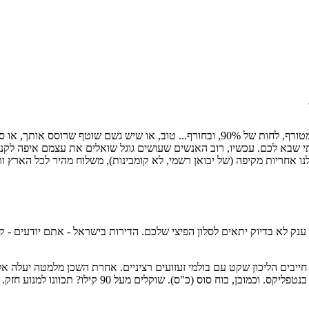
תשמעו, בואו נדבר דוגרי. לצאת לרוץ בחוץ באוגוסט זה פשוט סיוט. חמסין מטורף, לחות של 90%, ו
י שבא לכם. עכשיו, רוב האנשים שעושים גוגל שואלים את עצמם איפה לקנות
ק לא בדיוק יתאים לסלון הפיצי שלכם. הדירות בישראל - אתם יודעים - קטנ
ה 3 ויש מתחתיכם משפחה... אתם חייבים הליכון שקט עם בולמי זעזועים רציניים. אחרת הש
מ-45-50 ס"מ אם אתם אשכרה מתכננים לרוץ, ולא רק ללכת ת