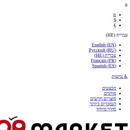
₪
₪
$
€
עברית
(
HE
)
English
(
EN
)
Русский
(
RU
)
עברית
(
HE
)
Français
(
FR
)
Spanish
(
ES
)
♿ נגישות
מבצעים
מותגים
מוצרים חדשים
הנמכרים ביותר
מחיר מיוחד