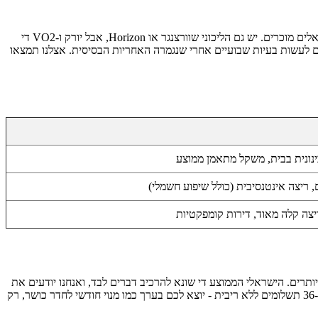
אם התחלתם לעשות השוואת מחירים הליכונים, בטח כבר נתקלתם בכל מיני שמות. הליכון VO2 או הליכון יורק (York) - בקיצור, אלה סוסי עבודה ישראלים מוכרים. יש גם הליכוני שוורצנגר או Horizon, אבל יורק ו-VO2 די
ום לעשות בעיות שבועיים אחרי שנגמרה האחריות הבסיסית. אצלנו תמצאו
ינונית בבית, משקל מתאמן ממוצע
 ריצה אינטנסיבית (כולל שיפוע חשמלי)
יצה קלה מאוד, דירות קומפקטיות
ותרים. הישראלי הממוצע די שונא להרכיב דברים לבד, ואנחנו יודעים את
זה. אז הובלה והרכבה? יש. מסלול ריצה חשמלי או הליכון במבצע? ברור שיש. ויש לנו קטע של פריסת תשלומים ממש טובה. פשוט מחלקים את המחיר ל-36 תשלומים ללא ריבית - יוצא לכם בערך כמו מנוי חודשי לחדר כושר, רק