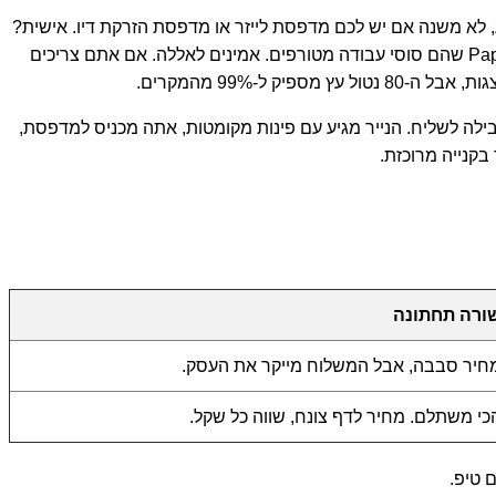
שרדים זה נייר 80 גרם. אם קונים מותג נורמלי הוא לא נתקע, לא משנה אם יש לכם מדפסת לייזר או מדפסת הזרקת דיו. אישית?
נייר נביגייטור (Navigator) - זה הפרימיום האמיתי. חלקלק, לובן נייר מטורף. פשוט כיף להחזיק. אבל, וזה אבל גדול, יש גם נייר HP ו-PaperOne שהם סוסי עבודה מטורפים. אמינים לאללה. אם אתם צריכים
בילה לשליח. הנייר מגיע עם פינות מקומטות, אתה מכניס למדפסת,
בקנייה מרוכזת.
ורה תחתונה
חיר סבבה, אבל המשלוח מייקר את העסק.
כי משתלם. מחיר לדף צונח, שווה כל שקל.
 טיפ.