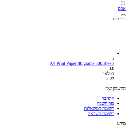
אפס
רבי מכר
1
A4 Print Paper 80 grams 500 sheets
0.0
במלאי
₪
‎
‍22‍
החשבון שלי
התחבר
צור חשבון
רשימת המשאלות
רשימת השוואה
מידע