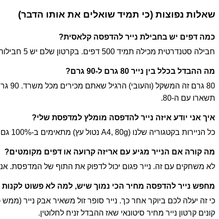
שאלות נפוצות (כי תמיד שואלים את אותו הדבר)
כמה דפים יש בחבילת נייר להדפסה קלאסית?
חבילה סטנדרטית מכילה תמיד 500 דפים. בקרטון שלם יש 5 חבילות, כלומר 2500 דפים בסך הכל.
מה ההבדל בכלל בין נייר 80 גרם ל-90 גרם?
80 גר
תשארו עם ה-80.
איך אני יודע איזה נייר להדפסה מומלץ למדפסת שלי?
כל הניירות בקטגוריה שלנו (A4, 80g נטול עץ) מתאימים ב-100% גם למדפסות לייזר וגם להזרקת דיו. אם אתם רוצים אפס תקיעות – תלכו על המותגים המוכרים כמו Navigator או HP.
מה קורה אם הנייר מגיע עם אריזה קרועה או דפים מקומטים?
לא משחקים עם זה. נייר פגום יכול לדפוק את התוף של המדפסת. א
מחפש נייר להדפסה מחיר הכי נמוך שיש, למה לא פשוט לקנות
כי זה יעלה לכם ביוקר אחר כך. נייר סופר זול משאיר אבק נייר (מ
קונים קרטון נייר מחיר סיטונאי שאז ההבדל זניח לחלוטין.