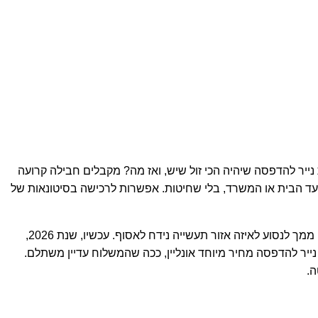
סים לקנות נייר להדפסה שיהיה הכי זול שיש, ואז מה? מקבלים חבילה קרועה
פ לשטויות האלה. מביאים לכם משלוח מהיר עד הבית או המשרד, בלי שחיטות. אפשרות לרכישה בסיטונאות של
תראו, השוואת מחירים נייר להדפסה זה טריקי. אתה רואה מחיר רצפה, בא לשלם, ובום — משלוח שעולה יותר מהנייר עצמו. או שמבקשים ממך לנסוע לאיזה אזור תעשייה נידח לאסוף. עכשיו, שנת 2026,
ייר להדפסה מחיר מיוחד אונליין, ככה שהמשלוח עדיין משתלם.