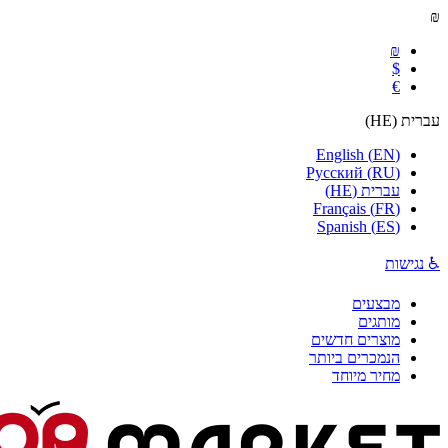
₪
₪
$
€
עברית
(
HE
)
English
(
EN
)
Русский
(
RU
)
עברית
(
HE
)
Français
(
FR
)
Spanish
(
ES
)
♿ נגישות
מבצעים
מותגים
מוצרים חדשים
הנמכרים ביותר
מחיר מיוחד