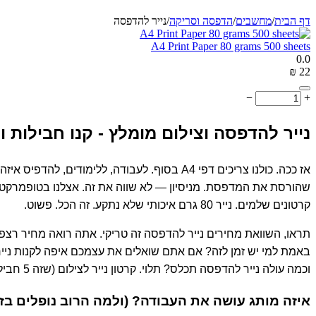
דף הבית
/
מחשבים
/
הדפסה וסריקה
/
נייר להדפסה
A4 Print Paper 80 grams 500 sheets
0.0
₪
‎
‍22‍
−
+
נייר להדפסה וצילום מומלץ - קנו חבילות
אז ככה. כולנו צריכים דפי A4 בסוף. לעבודה,
קרטונים שלמים. נייר 80 גרם איכותי שלא נתקע. זה הכל. פשוט.
באמת למי יש זמן לזה? אם אתם שואלים את עצמכם איפה לקנות נייר 
וכמה עולה נייר להדפסה תכלס? תלוי. קרטון נייר לצילום (שזה 5 חבילות, 2500 דפים סך הכל) תמיד ינצח חבילות בודדות. מתמטיקה פשוטה.
איזה מותג עושה את העבודה? (ולמה הרוב נופלים בז