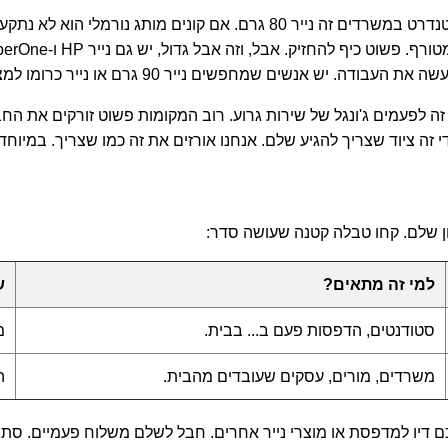
נייר להדפסה הכי טוב לקנות... זה כבר עניין של מה אתם צריכים. הסטנדרט במ
9 גרם או נייר כרומו למצגות, אבל ה-80 נטול עץ מספיק ל-99% מהמקרים.
זה לפעמים ג'ונגל של שירות גרוע. רוב המקומות פשוט זורקים את הח
 זה ציוד שצריך להגיע שלם. אנחנו אורזים את זה כמו שצריך. במיוחד 
ן שלם. קחו טבלה קטנה שעושה סדר:
למי זה מתאים?
ש
סטודנטים, הדפסות פעם ב... בבית.
מ
משרדים, מורים, עסקים שעובדים מהבית.
ה
ם דיו למדפסת או מוצרי נייר אחרים. חבל לשלם משלוח פעמיים. סתם