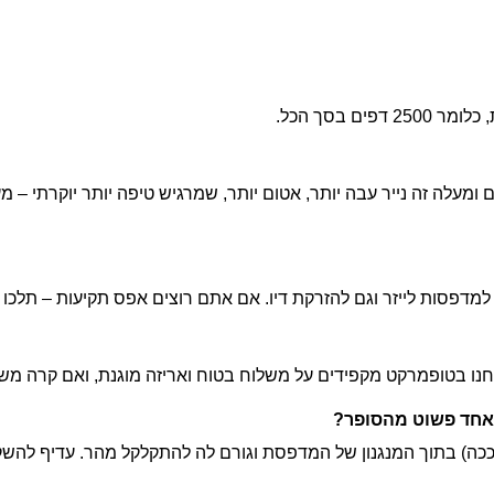
ם זה המשקל (והעובי) הרגיל שאתם מכירים מכל משרד. 90 גרם ומעלה זה נייר עבה יותר, אטום יותר, 
נחנו בטופמרקט מקפידים על משלוח בטוח ואריזה מוגנת, ואם קרה מ
 אחד פשוט מהסופר?
מש ככה) בתוך המנגנון של המדפסת וגורם לה להתקלקל מהר. עדיף להש