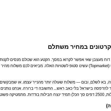
 וקרטונים במחיר משתלם
 ללימודים, להדפיס איזה דוח מעצבן שאי אפשר לקרוא במסך. הקטע הוא שכולם מנ
שהורסת את המדפסת. מניסיון — לא שווה את זה. אצלנו בטופמרקט (Topmarket) עשינו סטו
להדפסה בישראל בלי כאב ראש... התשובה די ברורה. אנחנו נותנים נ
ה)