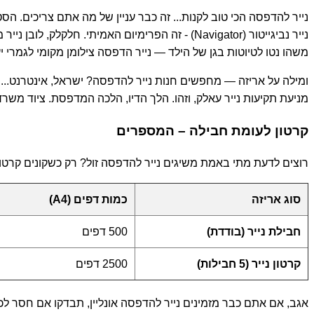
משהו נטו לטיוטות בגן של הילד — נייר הדפסה צילומן מקומי לגמרי יעשה את העבודה. יש אנשים שמחפשים נייר 0
ומילה על אריזה — מחפשים חנות נייר להדפסה? ישראל, אינטרנט... 
מניעת תקיעות נייר עאלק, וזהו. הלך הדיו, הלכה המדפסת. ציוד משרדי
קרטון לעומת חבילה – המספרים
רוצים לדעת מתי באמת משיגים נייר להדפסה זול? רק כשקונים קרטו
סוג אריזה
כמות דפים (A4)
חבילת נייר (בודדת)
500 דפים
קרטון נייר (5 חבילות)
2500 דפים
אגב, אם אתם כבר מזמינים נייר להדפסה אונליין, תבדקו אם חסר לכ