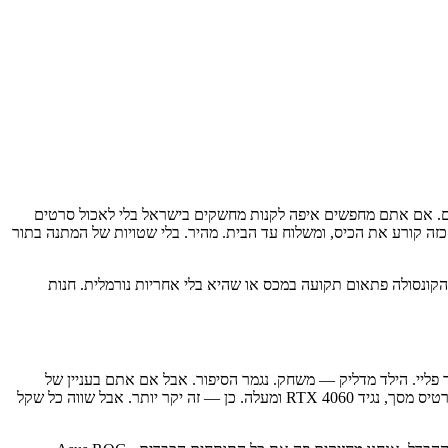
סים. אם אתם מחפשים איפה לקנות מחשקים בישראל בלי לאכול סרטים
יבואן רשמי (שזה קריטי היום, תכף אסביר למה), עד 36 תשלומים ללא ריבית כי ציוד כזה קורע את הכיס, ומשלוח עד הבית. מהיר. בלי שטויות של המתנה בתור
. הקונסולה פתאום תקועה במכס או שהיא בלי אחריות נורמלית. חנות
תביאו אקסבוקס או סוני. פלאג אנד פליי. הילד מדליק — משחק. נגמר הסיפור. אבל אם אתם בעניין של
מודים, גרפיקה פסיכית ב-4K, ו-FPS בשמיים? רק מחשבי גיימינג. זה עולם אחר. צריך לבחור מעבד נורמלי כמו Intel Core i7 או AMD Ryzen, וכמובן כרטיס מסך, נגיד RTX 4060 ומעלה. כן — זה יקר יותר. אבל שווה כל שקל