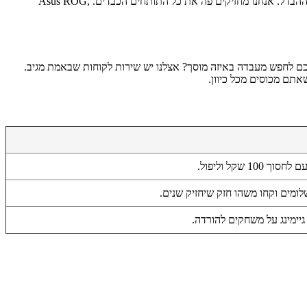
ציוד לגיימרים זה לא סתם אורות RGB. מקלדת גיימינג מכנית, עכבר לגיימרים נורמלי שמגיב בזמן, מסך גיימינג עם קצב ריענון גבוה... זה מה שעושה את ההבדל. אנחנו מחזיקים פה את כל התותחים הכבדים. Asus ROG,
כם לחפש מעבדה באיזה מוסך? אצלנו יש שירות לקוחות שבאמת מגיב.
תם מכוסים מכל כיוון.
10 שקל וליפול.
לומים וקחו משהו חזק שיחזיק שנים.
גיימינג על משחקים להורדה.