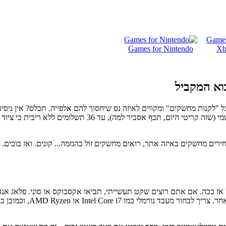
Games for Nintendo
ל "לקנות מחשקים" ומקווים לאיזה נס שיחסוך להם אלפייה. תכלס? אין ני
אחר כך — תעצרו שנייה. כאן ב-Topmarket חתכנו את הבולשיט. 
מחירים מחשקים באיזה אתר, רואים מחשקים זול בהגזמה... קונים. ואז בוכים
 יום שואלים אותי מה מחשקים מומלץ. מחשב נייח או סוני פלייסטיישן 5? אז ככה. אם אתם רוצים שקט תעשייתי, 