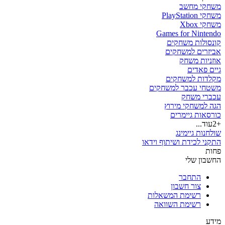
משחקי מחשב
משחקי PlayStation
משחקי Xbox
Games for Nintendo
קונסולות משחקים
אביזרים למשחקים
אוזניות משחק
גיים פאדים
מקלדות למשחקים
משטחי עכבר למשחקים
עכברי משחק
הגה למשחקי מירוץ
כורסאות גיימרים
+2
עוד...
שולחנות גיימינג
התקני לכידת ושיתוף וידאו
פחות
החשבון שלי
התחבר
צור חשבון
רשימת המשאלות
רשימת השוואה
מידע