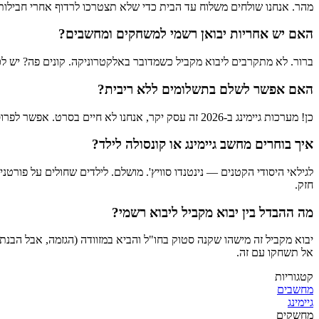
מהר. אנחנו שולחים משלוח עד הבית כדי שלא תצטרכו לרדוף אחרי חבילות.
האם יש אחריות יבואן רשמי למשחקים ומחשבים?
ברור. לא מתקרבים ליבוא מקביל כשמדובר באלקטרוניקה. קונים פה? יש 
האם אפשר לשלם בתשלומים ללא ריבית?
כן! מערכות גיימינג ב-2026 זה עסק יקר, אנחנו לא חיים בסרט. אפשר לפרוס לעד 36 תשלומים באשראי ללא ריבית. משלמים קצת כל חודש ולא קורעים את העו"ש.
איך בוחרים מחשב גיימינג או קונסולה לילד?
לגילאי היסודי הקטנים — נינטנדו סוויץ'. מושלם. לילדים שחולים על פור
חזק.
מה ההבדל בין יבוא מקביל ליבוא רשמי?
יבוא מקביל זה מישהו שקנה סטוק בחו"ל והביא במזוודה (הגזמה, אבל הבנת
אל תשחקו עם זה.
קטגוריות
מחשבים
גיימינג
מחשקים