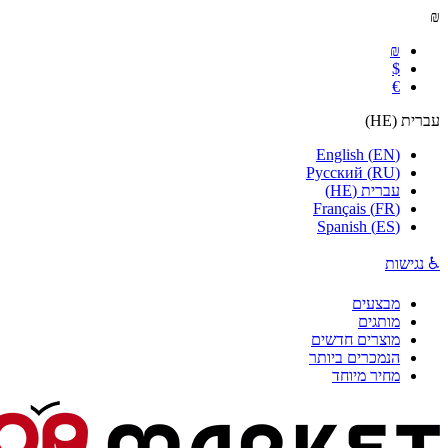
₪
₪
$
€
עברית
(
HE
)
English
(
EN
)
Русский
(
RU
)
עברית
(
HE
)
Français
(
FR
)
Spanish
(
ES
)
♿ נגישות
מבצעים
מותגים
מוצרים חדשים
הנמכרים ביותר
מחיר מיוחד