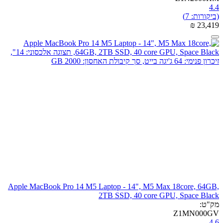
4.4
(ביקורות: 7)
₪
‎
23,419
Apple MacBook Pro 14 M5 Laptop - 14", M5 Max 18core, 64GB,
2TB SSD, 40 core GPU, Space Black
מק"ט:
Z1MN000GV
4.6