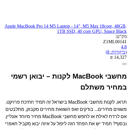
Apple MacBook Pro 14 M5 Laptop - 14", M5 Max 18core, 48GB,
1TB SSD, 40 core GPU, Space Black
מק"ט:
Z1ML00141
4.8
(ביקורות: 8)
₪
‎
14,327
מחשבי MacBook לקנות – יבואן רשמי
במחיר משתלם
תראו, לקנות מחשבי MacBook בישראל זה תמיד חתיכת פרויקט.
משווים מחירים... בודקים זאפ השוואת מחירים מקבוק, מתלבטים
אם לרדת לאילת או לחפש מחשבי MacBook מחיר מיוחד אונליין.
ובסוף? תמיד יש את הפחד הזה ליפול על איזה יבוא מקביל חאפרי