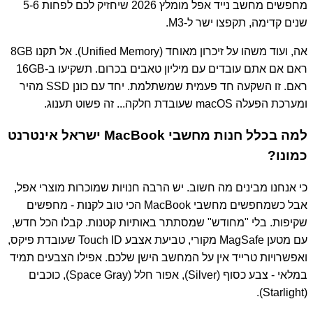
מחפשים מחשב נייד אפל מומלץ 2026 שיחזיק לכם לפחות 5-6
שנים קדימה, תקפצו ישר ל-M3.
אה, ועוד משהו על זיכרון מאוחד (Unified Memory). אל תקנו 8GB
ראם אם אתם עובדים עם מיליון טאבים בכרום. תשקיעו ב-16GB
ראם. זו השקעה חד פעמית שמשתלמת. יחד עם כונן SSD מהיר
ומערכת הפעלה macOS שעובדת חלקה... זה פשוט תענוג.
למה בכלל חנות מחשבי MacBook ישראל אינטרנט
כמונו?
כי אנחנו מבינים מה חשוב. יש הרבה חנויות שמוכרות מוצרי אפל,
אבל כשמחפשים מחשבי MacBook הכי טוב לקנות - מחפשים
שקיפות. בלי "מחודש" שמסתתר באותיות קטנות. קבלו הכל חדש,
עם מטען MagSafe מקורי, טביעת אצבע Touch ID שעובדת פיקס,
ואפשרויות טרייד אין על המחשב הישן שלכם. אפילו הצבעים תמיד
במלאי - צבע כסוף (Silver), אפור חלל (Space Gray), כוכבים
(Starlight).