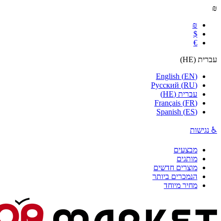
₪
₪
$
€
עברית
(
HE
)
English
(
EN
)
Русский
(
RU
)
עברית
(
HE
)
Français
(
FR
)
Spanish
(
ES
)
♿ נגישות
מבצעים
מותגים
מוצרים חדשים
הנמכרים ביותר
מחיר מיוחד