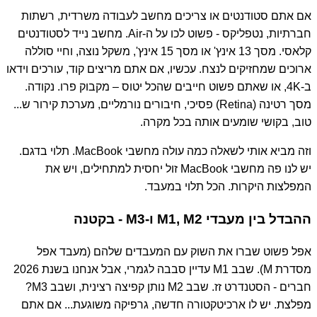
אם אתם סטודנטים או צריכים מחשב לעבודה משרדית, רשתות
חברתיות, נטפליקס - פשוט לכו על ה-Air. מחשב נייד לסטודנטים
קלאסי. מסך 13 אינץ' או מסך 15 אינץ', משקל נוצה, וחיי סוללה
ארוכים שמחזיקים לנצח. עכשיו, אם אתם מריצים קוד, עורכים וידאו
ב-4K, או שאתם פשוט חייבים שהכל יטוס – מקבוק פרו. נקודה.
מסך רטינה (Retina) פסיכי, חיבורים נורמליים, מערכת קירור ש...
טוב, בקושי שומעים אותה בכל מקרה.
וזה מביא אותי לשאלה כמה עולה מחשבי MacBook. תלוי בדגם.
יש לנו פה מחשבי MacBook זול יחסית למתחילים, ויש את
המפלצות היקרות. הכל תלוי במעבד.
ההבדל בין מעבדי M1, M2 ו-M3 - בקטנה
אפל פשוט שברו את השוק עם המעבדים שלהם (מעבד אפל
מסדרת M). שבב M1 עדיין סבבה לגמרי, אבל אנחנו בשנת 2026
חברים - הסטנדרט זז. שבב M2 נותן קפיצה רצינית, ושבב M3?
מפלצת. יש לו ארכיטקטורה חדשה, גרפיקה משוגעת... אם אתם