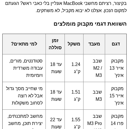
בקיצור, רציתם מחשבי MacBook אונליין בלי כאבי ראש? הגעתם
למקום הנכון. אצלנו לא יבוא מקביל, לא משחקים.
השוואת דגמי מקבוק מומלצים
זמן
דגם
מעבד
משקל
למי מתאים?
סוללה
מקבוק
שבב
סטודנטים, מורים,
1.24
עד 18
אייר 13
M2 /
עבודה משרדית
ק"ג
שעות
אינץ'
M3
ויומיומית
מקבוק
מי שחייב מסך גדול
שבב
1.51
עד 18
אייר 15
אבל לא רוצה
M3
ק"ג
שעות
אינץ'
לסחוב משקולות
מקבוק
שבב
מחשב למתכנתים,
1.55
עד 22
פרו 14
M3 Pro
יצירת תוכן, מחשב
ק"ג
שעות