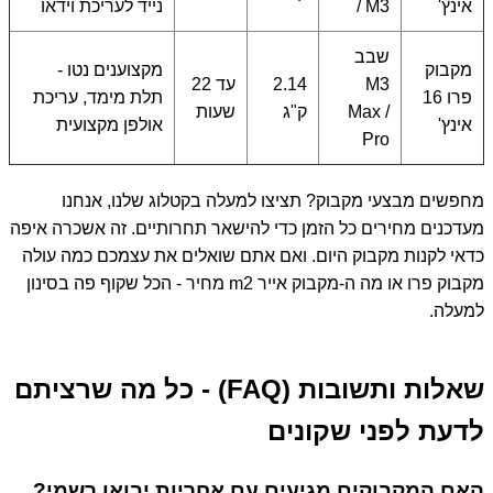
אינץ'
/ M3
נייד לעריכת וידאו
שבב
מקבוק
מקצוענים נטו -
M3
2.14
עד 22
פרו 16
תלת מימד, עריכת
Max /
ק"ג
שעות
אינץ'
אולפן מקצועית
Pro
מחפשים מבצעי מקבוק? תציצו למעלה בקטלוג שלנו, אנחנו
מעדכנים מחירים כל הזמן כדי להישאר תחרותיים. זה אשכרה איפה
כדאי לקנות מקבוק היום. ואם אתם שואלים את עצמכם כמה עולה
מקבוק פרו או מה ה-מקבוק אייר m2 מחיר - הכל שקוף פה בסינון
למעלה.
שאלות ותשובות (FAQ) - כל מה שרציתם
לדעת לפני שקונים
האם המקבוקים מגיעים עם אחריות יבואן רשמי?