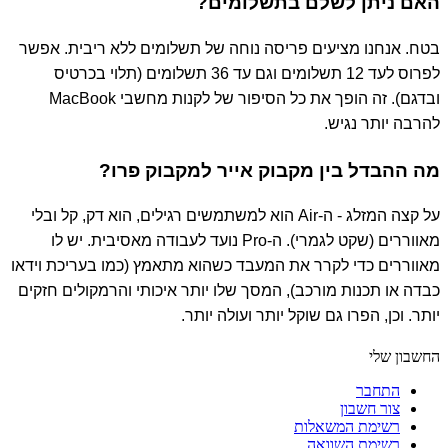
האם ניתן לשלם בתשלומים?
בטח. אנחנו מציעים פריסה נוחה של תשלומים ללא ריבית. אפשר
לפרוס לעד 12 תשלומים וגם עד 36 תשלומים (תלוי בכרטיס
ובדגם). זה הופך את כל הסיפור של לקנות מחשבי MacBook
להרבה יותר נגיש.
מה ההבדל בין מקבוק אייר למקבוק פרו?
על קצה המזלג - ה-Air הוא למשתמשים רגילים, הוא דק, קל ובלי
מאווררים (שקט לגמרי). ה-Pro נועד לעבודה מאסיבית. יש לו
מאווררים כדי לקרר את המעבד כשהוא מתאמץ (כמו בעריכת וידאו
כבדה או תכנות מורכב), המסך שלו יותר איכותי והרמקולים חזקים
יותר. וכן, הפרו גם שוקל יותר ועולה יותר.
החשבון שלי
התחבר
צור חשבון
רשימת המשאלות
רשימת השוואה