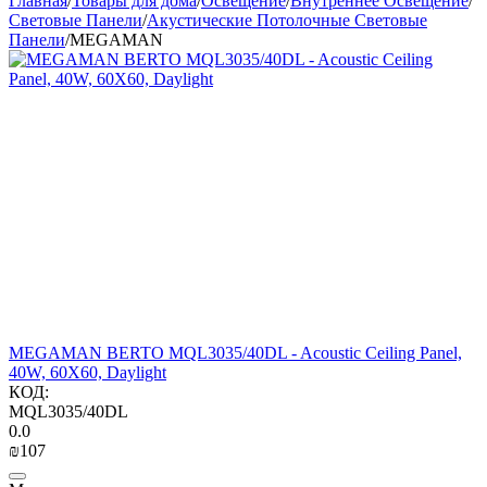
Главная
/
Товары для дома
/
Освещение
/
Внутреннее Освещение
/
Световые Панели
/
Акустические Потолочные Световые
Панели
/
MEGAMAN
​MEGAMAN BERTO​ MQL3035/40DL - Acoustic Ceiling Panel,
40W, 60X60, Daylight​
КОД:
MQL3035/40DL
0.0
₪
‍107‍