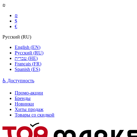
₪
₪
$
€
Русский
(
RU
)
English
(
EN
)
Русский
(
RU
)
עברית
(
HE
)
Français
(
FR
)
Spanish
(
ES
)
♿ Доступность
Промо-акции
Бренды
Новинки
Хиты продаж
Товары со скидкой