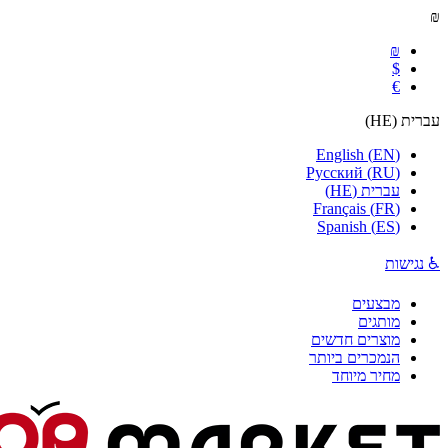
₪
₪
$
€
עברית
(
HE
)
English
(
EN
)
Русский
(
RU
)
עברית
(
HE
)
Français
(
FR
)
Spanish
(
ES
)
♿ נגישות
מבצעים
מותגים
מוצרים חדשים
הנמכרים ביותר
מחיר מיוחד