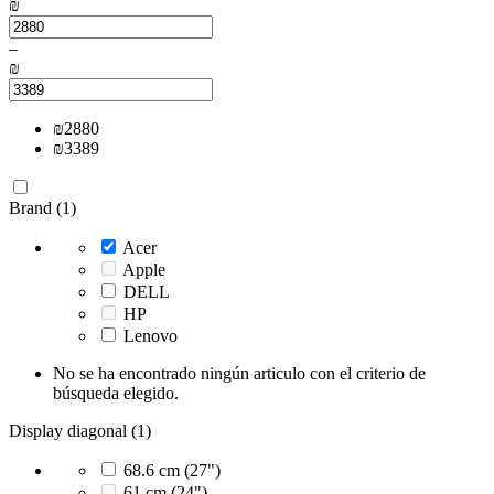
₪
–
₪
₪
2880
₪
3389
Brand (1)
Acer
Apple
DELL
HP
Lenovo
No se ha encontrado ningún articulo con el criterio de
búsqueda elegido.
Display diagonal (1)
68.6 cm (27")
61 cm (24")