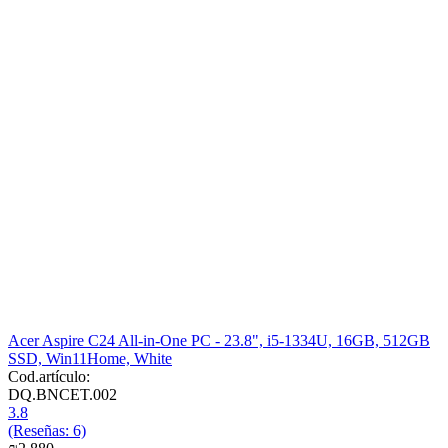
Acer Aspire C24 All-in-One PC - 23.8", i5-1334U, 16GB, 512GB
SSD, Win11Home, White
Cod.artículo:
DQ.BNCET.002
3.8
(Reseñas: 6)