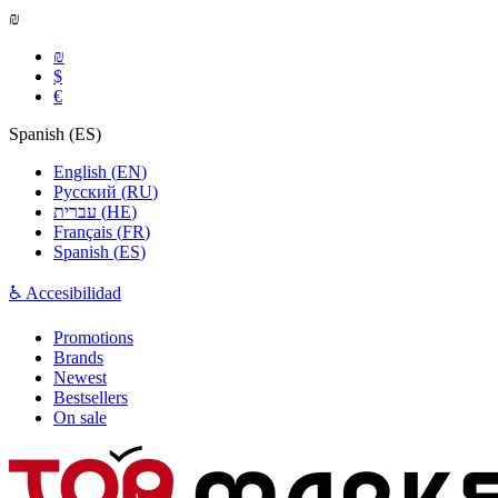
₪
₪
$
€
Spanish
(
ES
)
English
(
EN
)
Русский
(
RU
)
עברית
(
HE
)
Français
(
FR
)
Spanish
(
ES
)
♿ Accesibilidad
Promotions
Brands
Newest
Bestsellers
On sale