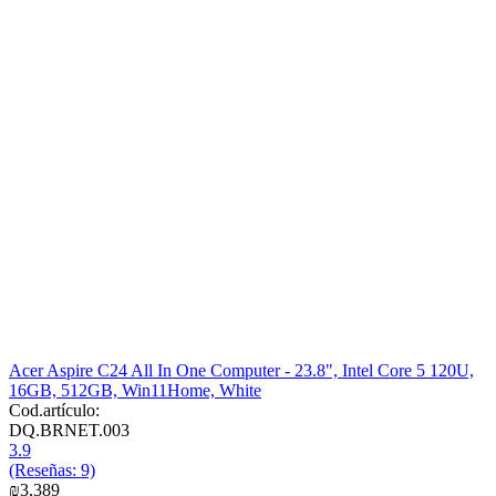
Acer Aspire C24 All In One Computer - 23.8", Intel Core 5 120U,
16GB, 512GB, Win11Home, White
Cod.artículo:
DQ.BRNET.003
3.9
(Reseñas: 9)
₪
3,389