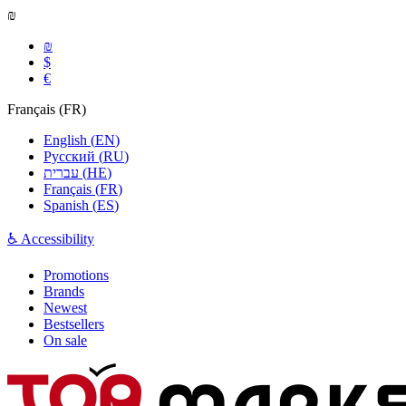
₪
₪
$
€
Français
(
FR
)
English
(
EN
)
Русский
(
RU
)
עברית
(
HE
)
Français
(
FR
)
Spanish
(
ES
)
♿ Accessibility
Promotions
Brands
Newest
Bestsellers
On sale