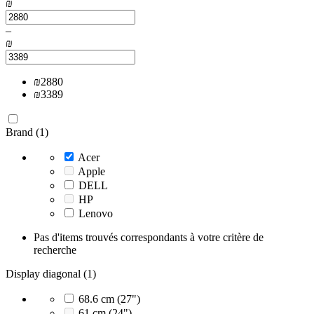
₪
–
₪
₪
2880
₪
3389
Brand (1)
Acer
Apple
DELL
HP
Lenovo
Pas d'items trouvés correspondants à votre critère de
recherche
Display diagonal (1)
68.6 cm (27")
61 cm (24")