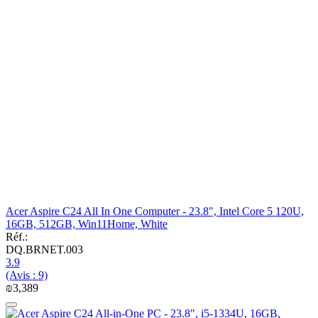
Acer Aspire C24 All In One Computer - 23.8", Intel Core 5 120U,
16GB, 512GB, Win11Home, White
Réf.:
DQ.BRNET.003
3.9
(Avis : 9)
₪
3,389