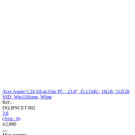
Acer Aspire C24 All-in-One PC - 23.8", i5-1334U, 16GB, 512GB
SSD, Win11Home, White
Réf.:
DQ.BNCET.002
3.8
(Avis : 6)
₪
2,880
Mon compte