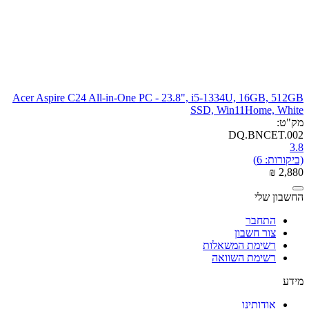
Acer Aspire C24 All-in-One PC - 23.8", i5-1334U, 16GB, 512GB
SSD, Win11Home, White
מק"ט:
DQ.BNCET.002
3.8
(ביקורות: 6)
₪
‎
2,880
החשבון שלי
התחבר
צור חשבון
רשימת המשאלות
רשימת השוואה
מידע
אודותינו