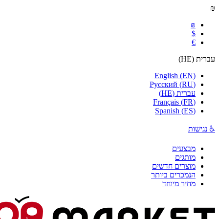
₪
₪
$
€
עברית
(
HE
)
English
(
EN
)
Русский
(
RU
)
עברית
(
HE
)
Français
(
FR
)
Spanish
(
ES
)
♿ נגישות
מבצעים
מותגים
מוצרים חדשים
הנמכרים ביותר
מחיר מיוחד