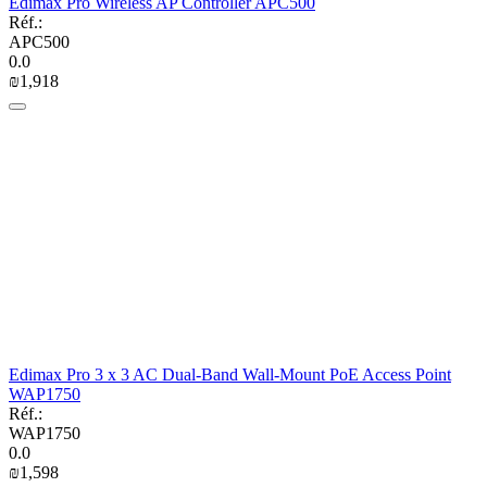
Edimax Pro Wireless AP Controller APC500
Réf.:
APC500
0.0
₪
1,918
Edimax Pro 3 x 3 AC Dual-Band Wall-Mount PoE Access Point
WAP1750
Réf.:
WAP1750
0.0
₪
1,598