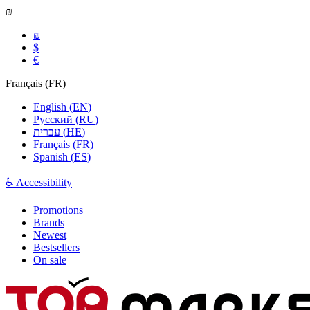
₪
₪
$
€
Français
(
FR
)
English
(
EN
)
Русский
(
RU
)
עברית
(
HE
)
Français
(
FR
)
Spanish
(
ES
)
♿ Accessibility
Promotions
Brands
Newest
Bestsellers
On sale