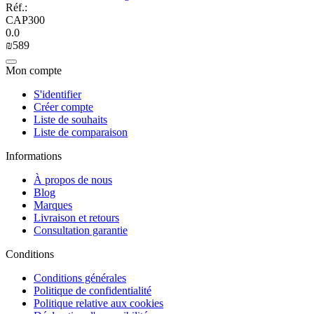
Réf.:
CAP300
0.0
₪
‍589‍
Mon compte
S'identifier
Créer compte
Liste de souhaits
Liste de comparaison
Informations
À propos de nous
Blog
Marques
Livraison et retours
Consultation garantie
Сonditions
Conditions générales
Politique de confidentialité
Politique relative aux cookies