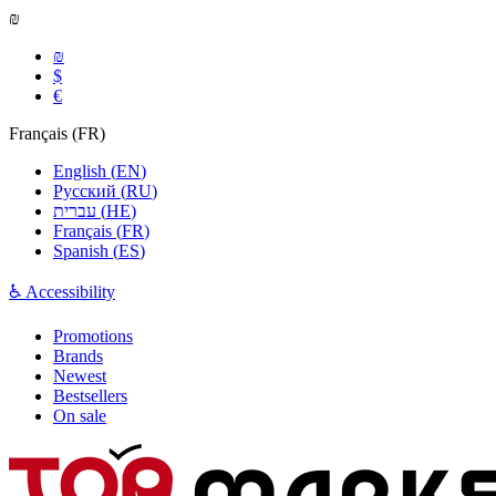
₪
₪
$
€
Français
(
FR
)
English
(
EN
)
Русский
(
RU
)
עברית
(
HE
)
Français
(
FR
)
Spanish
(
ES
)
♿ Accessibility
Promotions
Brands
Newest
Bestsellers
On sale