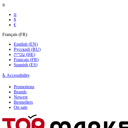
₪
₪
$
€
Français
(
FR
)
English
(
EN
)
Русский
(
RU
)
עברית
(
HE
)
Français
(
FR
)
Spanish
(
ES
)
♿ Accessibility
Promotions
Brands
Newest
Bestsellers
On sale