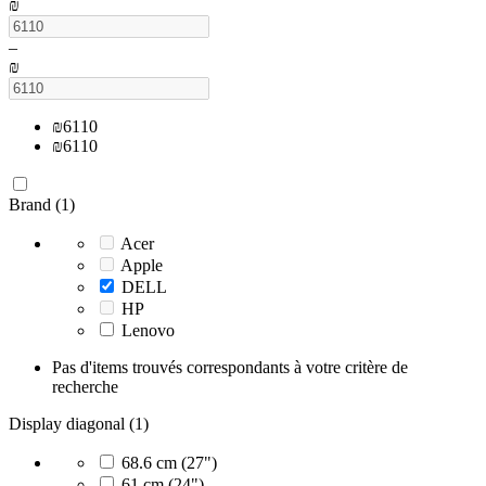
₪
–
₪
₪
6110
₪
6110
Brand (1)
Acer
Apple
DELL
HP
Lenovo
Pas d'items trouvés correspondants à votre critère de
recherche
Display diagonal (1)
68.6 cm (27")
61 cm (24")