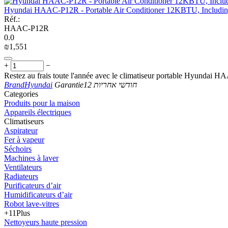
Hyundai HAAC-P12R - Portable Air Conditioner 12KBTU, Includin
Réf.:
HAAC-P12R
0.0
₪
1,551
+
−
Restez au frais toute l'année avec le climatiseur portable Hyundai 
Brand
Hyundai
Garantie
12 חודשי אחריות
Сategories
Produits pour la maison
Appareils électriques
Climatiseurs
Aspirateur
Fer à vapeur
Séchoirs
Machines à laver
Ventilateurs
Radiateurs
Purificateurs d’air
Humidificateurs d’air
Robot lave-vitres
+11
Plus
Nettoyeurs haute pression