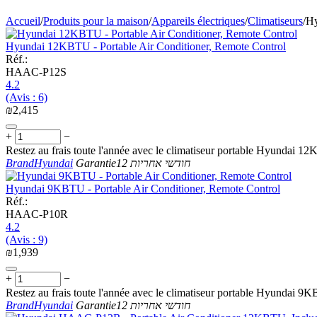
Accueil
/
Produits pour la maison
/
Appareils électriques
/
Climatiseurs
/
Hy
Hyundai 12KBTU - Portable Air Conditioner, Remote Control
Réf.:
HAAC-P12S
4.2
(Avis : 6)
₪
2,415
+
−
Restez au frais toute l'année avec le climatiseur portable Hyundai 1
Brand
Hyundai
Garantie
12 חודשי אחריות
Hyundai 9KBTU - Portable Air Conditioner, Remote Control
Réf.:
HAAC-P10R
4.2
(Avis : 9)
₪
1,939
+
−
Restez au frais toute l'année avec le climatiseur portable Hyundai 9
Brand
Hyundai
Garantie
12 חודשי אחריות