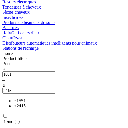
Rasoirs électriques
Tondeuses à cheveux
Sèche-cheveux
Insecticides
Produits de beauté et de soins
Balances
Rafraîchisseurs d’air
Chauffe-eau
Distributeurs automatiques intelligents pour animaux
Stations de recharge
moins
Product filters
Price
₪
–
₪
₪
1551
₪
2415
Brand (1)