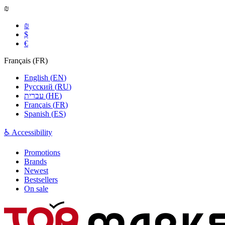
₪
₪
$
€
Français
(
FR
)
English
(
EN
)
Русский
(
RU
)
עברית
(
HE
)
Français
(
FR
)
Spanish
(
ES
)
♿ Accessibility
Promotions
Brands
Newest
Bestsellers
On sale