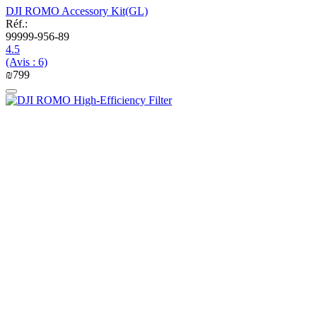
DJI ROMO Accessory Kit(GL)
Réf.:
99999-956-89
4.5
(Avis : 6)
₪
‍799‍