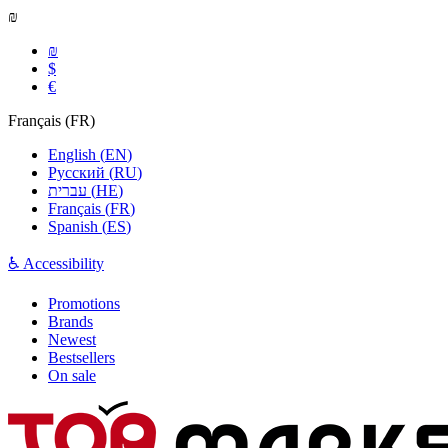
₪
₪
$
€
Français
(
FR
)
English
(
EN
)
Русский
(
RU
)
עברית
(
HE
)
Français
(
FR
)
Spanish
(
ES
)
♿ Accessibility
Promotions
Brands
Newest
Bestsellers
On sale