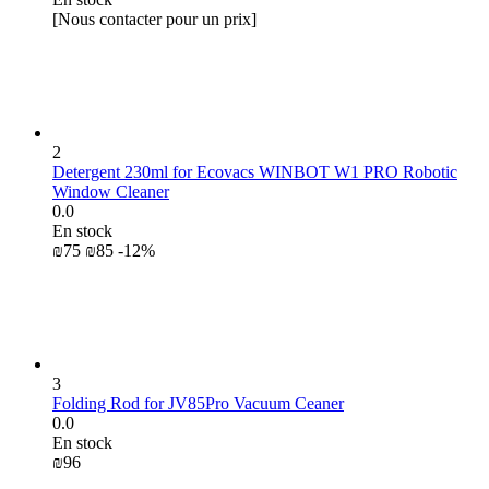
[Nous contacter pour un prix]
2
Detergent 230ml for Ecovacs WINBOT W1 PRO Robotic
Window Cleaner
0.0
En stock
₪
‍75‍
₪
‍85‍
-12%
3
Folding Rod for JV85Pro Vacuum Ceaner
0.0
En stock
₪
‍96‍