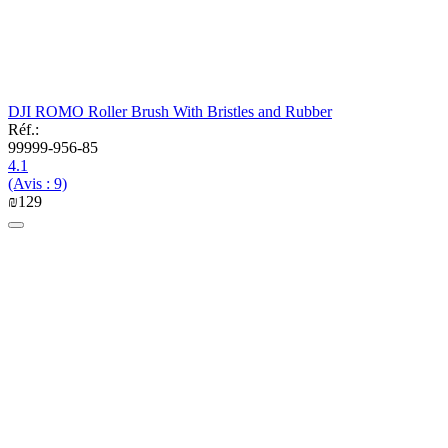
DJI ROMO Roller Brush With Bristles and Rubber
Réf.:
99999-956-85
4.1
(Avis : 9)
₪
‍129‍