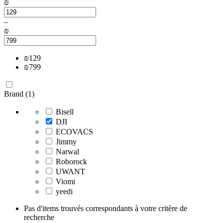
₪
–
₪
₪
129
₪
799
Brand (1)
Bisell
DJI
ECOVACS
Jimmy
Narwal
Roborock
UWANT
Viomi
yeedi
Pas d'items trouvés correspondants à votre critère de
recherche