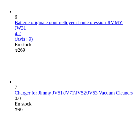
6
Batterie originale pour nettoyeur haute pression JIMMY
JW31
4.2
(Avis : 9)
En stock
₪
‍269‍
7
Charger for Jimmy JV51\JV71\JV52\JV53 Vacuum Cleaners
0.0
En stock
₪
‍96‍