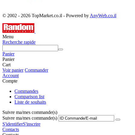
© 2002 - 2026 TopMarket.co.il - Powered by
AnyWeb.co.il
Menu
Recherche rapide
Panier
Panier
Cart
Voir panier
Commander
Account
Compte
Commandes
Comparison list
Liste de souhaits
Suivre ma/mes commande(s)
Suivre ma/mes commande(s)
S'identifier
S'inscrire
Contacts
Contacts