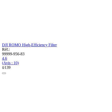
DJI ROMO High-Efficiency Filter
Réf.:
99999-956-83
4.6
(Avis : 10)
₪
‍139‍