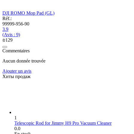
DJI ROMO Mop Pad (GL)
Réf.:
99999-956-90
3.9
(Avis : 9)
₪
‍129‍
Commentaires
Aucun donnée trouvée
Ajouter un avis
Хиты продаж
1
Telescopic Rod for Jimmy H9 Pro Vacuum Cleaner
0.0
En stock