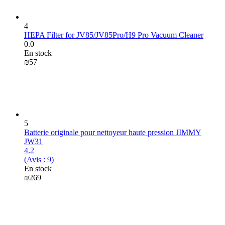
4
HEPA Filter for JV85/JV85Pro/H9 Pro Vacuum Cleaner
0.0
En stock
₪
‍57‍
5
Batterie originale pour nettoyeur haute pression JIMMY
JW31
4.2
(Avis : 9)
En stock
₪
‍269‍