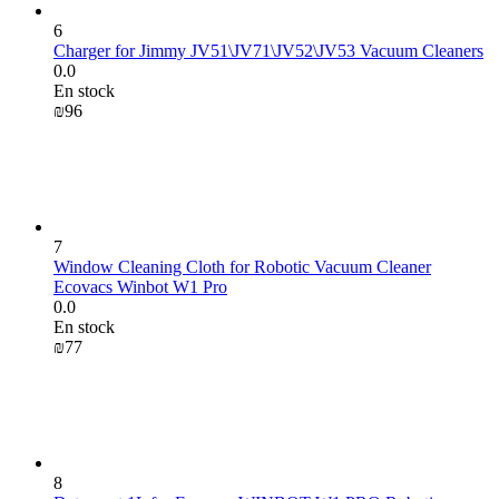
6
Charger for Jimmy JV51\JV71\JV52\JV53 Vacuum Cleaners
0.0
En stock
₪
‍96‍
7
Window Cleaning Cloth for Robotic Vacuum Cleaner
Ecovacs Winbot W1 Pro
0.0
En stock
₪
‍77‍
8