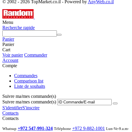
© 2002 - 2026 TopMarket.co.il - Powered by
AnyWeb.co.il
Menu
Recherche rapide
Panier
Panier
Cart
Voir panier
Commander
Account
Compte
Commandes
Comparison list
Liste de souhaits
Suivre ma/mes commande(s)
Suivre ma/mes commande(s)
S'identifier
S'inscrire
Contacts
Contacts
+972 547-991-324
+972 9-882-1001
Whatsup
Téléphone
Lun-Ve-9.a.m-