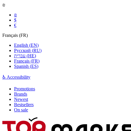
₪
₪
$
€
Français
(
FR
)
English
(
EN
)
Русский
(
RU
)
עברית
(
HE
)
Français
(
FR
)
Spanish
(
ES
)
♿ Accessibility
Promotions
Brands
Newest
Bestsellers
On sale