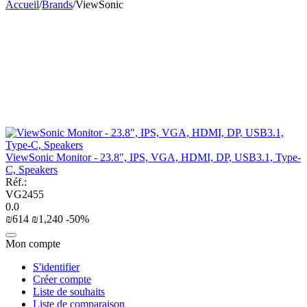
Accueil
/
Brands
/
ViewSonic
ViewSonic Monitor - 23.8", IPS, VGA, HDMI, DP, USB3.1, Type-
C, Speakers
Réf.:
VG2455
0.0
₪
‍614‍
₪
1,240
-50%
Mon compte
S'identifier
Créer compte
Liste de souhaits
Liste de comparaison