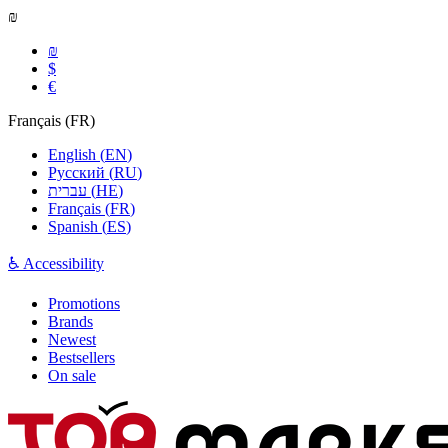
₪
₪
$
€
Français
(
FR
)
English
(
EN
)
Русский
(
RU
)
עברית
(
HE
)
Français
(
FR
)
Spanish
(
ES
)
♿ Accessibility
Promotions
Brands
Newest
Bestsellers
On sale