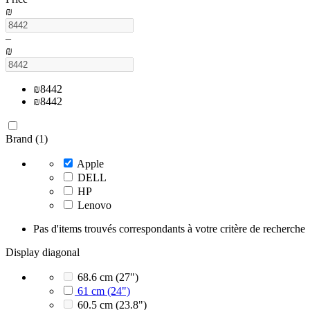
₪
–
₪
₪
8442
₪
8442
Brand (1)
Apple
DELL
HP
Lenovo
Pas d'items trouvés correspondants à votre critère de recherche
Display diagonal
68.6 cm (27")
61 cm (24")
60.5 cm (23.8")