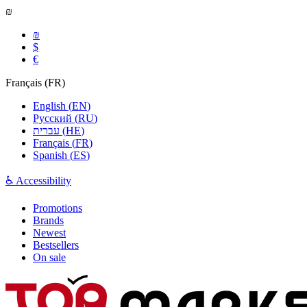
₪
₪
$
€
Français
(
FR
)
English
(
EN
)
Русский
(
RU
)
עברית
(
HE
)
Français
(
FR
)
Spanish
(
ES
)
♿ Accessibility
Promotions
Brands
Newest
Bestsellers
On sale