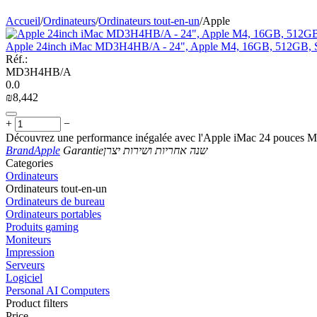
Accueil
/
Ordinateurs
/
Ordinateurs tout-en-un
/
Apple
Apple 24inch iMac MD3H4HB/A - 24", Apple M4, 16GB, 512GB, S
Réf.:
MD3H4HB/A
0.0
₪
8,442
+
−
Découvrez une performance inégalée avec l'Apple iMac 24 pouces MD
Brand
Apple
Garantie
שנה אחריות ושירות יצרן
Сategories
Ordinateurs
Ordinateurs tout-en-un
Ordinateurs de bureau
Ordinateurs portables
Produits gaming
Moniteurs
Impression
Serveurs
Logiciel
Personal AI Computers
Product filters
Price