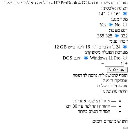
חוו כוח וגמישות עם ה-HP ProBook 4 G2i - בן לוויה האולטימטיבי שלך
תצוגה אלכסוני:
14"
16"
מסך מגע:
Yes
No
דגם מעבד:
355
325
322
זיכרון פנימי:
24 ג'יגה בייט
16 ג'יגה בייט
12 GB
מערכת הפעלה מסופקת:
Windows 11 Pro
חינם DOS
−
+
הוסף לסל
הוסף להמשאלות
גרסה להדפסה
אספקת הזמנה
אפשרויות תשלום
היתרונות שלנו
— אחריות: שנה אחריות
— החזרה והחלפה עד 30 יום
— המחיר הטוב ביותר
חיפוש מוצרים דומים