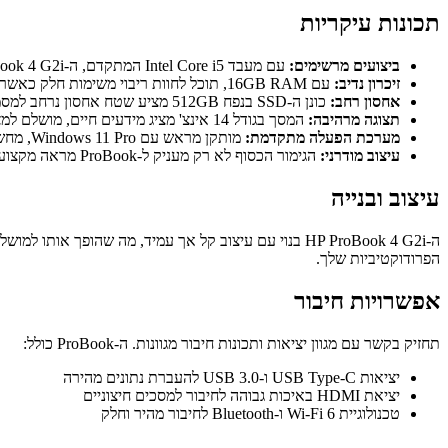
תכונות עיקריות
ביצועים מרשימים:
עם מעבד Intel Core i5 המתקדם, ה-HP ProBook 4 G2i מבטיח מהירות ותגובה מרשימות, ומאפשר לך לבצע משימות מרובות בקלות.
זיכרון נדיב:
עם 16GB RAM, תוכל לחוות ריבוי משימות חלק כאשר אתה מפעיל מספר יישומים ומטפל במשימות מאתגרות בקלות.
אחסון רחב:
כונן ה-SSD בנפח 512GB מציע שטח אחסון נרחב למסמכים ולמדיה שלך, ומספק זמני גישה מהירים לשיפור הפרודוקטיביות.
תצוגה מרהיבה:
המסך בגודל 14 אינצ' מציג מידעים חיים, מושלם למצגות מרשימות, ועידת וידאו, או ליהנות מהמדיה האהובה עליך.
מערכת הפעלה מתקדמת:
מותקן מראש עם Windows 11 Pro, מחשב נייד זה מספק תכונות חיוניות ושיפורי אבטחה להגנת המידע שלך ועבודתך.
עיצוב מודרני:
הגימור הכסוף לא רק מעניק ל-ProBook מראה מקצועי, אלא גם משדרג את עמידותו, מה שהופך אותו להוספה stylish לכל אוסף מכשירים.
עיצוב ובנייה
ה-HP ProBook 4 G2i בנוי עם עיצוב קל אך עמיד, מה ש
הפרודוקטיביות שלך.
אפשרויות חיבור
תחזיק בקשר עם מגוון יציאות ותכונות חיבור מגוונות. ה-ProBook כולל:
יציאות USB Type-C ו-USB 3.0 להעברת נתונים מהירה
יציאת HDMI באיכות גבוהה לחיבור למסכים חיצוניים
טכנולוגיית Wi-Fi 6 ו-Bluetooth לחיבור מהיר וחלק