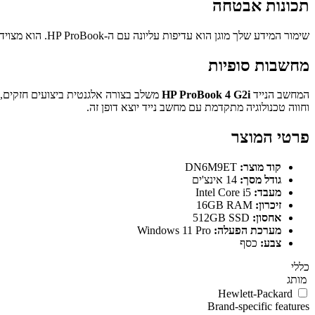
תכונות אבטחה
שימור המידע שלך מוגן הוא עדיפות עליונה עם ה-HP ProBook. הוא מצויד באמצעי אבטחה מתקדמים, כולל קורא טביעות אצבע וטכנולוגיית Sure Click של HP, כדי להבטיח שהמידע הרגיש שלך יישאר מוגן.
מחשבות סופיות
המחשב הנייד
HP ProBook 4 G2i
משלב בצורה אלגנטית ביצועים חזקים, 
וחווה טכנולוגיה מתקדמת עם מחשב נייד יוצא דופן זה.
פרטי המוצר
קוד מוצר:
DN6M9ET
גודל מסך:
14 אינצ'ים
מעבד:
Intel Core i5
זיכרון:
16GB RAM
אחסון:
512GB SSD
מערכת הפעלה:
Windows 11 Pro
צבע:
כסף
כללי
מותג
Hewlett-Packard
Brand-specific features