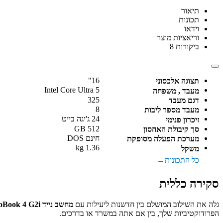
תיאור
תכונות
וידאו
וריאציות מוצר
ביקורות
8
16"
תצוגה אלכסוני
Intel Core Ultra 5
מעבד , משפחה
325
דגם מעבד
8
מעבד מספר ליבות
24 ג'יגה בייט
זיכרון פנימי
512 GB
סך קיבולת האחסון
חינם DOS
מערכת הפעלה מסופקת
1.36 kg
משקל
כל התכונות
סקירה כללית
גלה את השילוב המושלם בין חדשנות ליעילות עם
מחשב נייד HP ProBook 4 G2i
הפרודוקטיביות שלך, בין אם אתה במשרד או בדרכים.