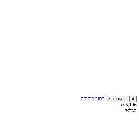
כתוב ביקורת
4
ביקורות: 8
₪
‎
5,196
במלאי