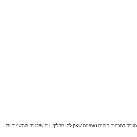
ב נייד זה בגודל 14 אינצ' עם מסך מגע מצויד בתכונות חזקות ואמינות שאין להן תחליף, מה שיבטיח שתשמור על