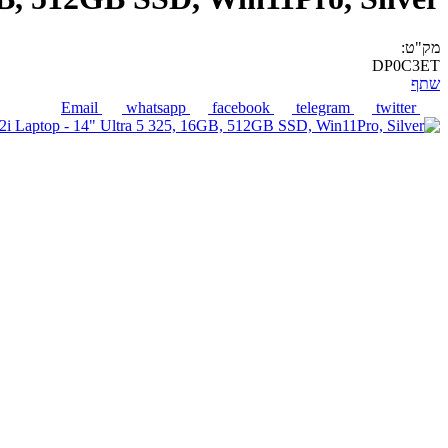
מק"ט:
DP0C3ET
שתף
Email
whatsapp
facebook
telegram
twitter