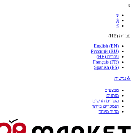
₪
₪
$
€
עברית
(
HE
)
English
(
EN
)
Русский
(
RU
)
עברית
(
HE
)
Français
(
FR
)
Spanish
(
ES
)
♿ נגישות
מבצעים
מותגים
מוצרים חדשים
הנמכרים ביותר
מחיר מיוחד