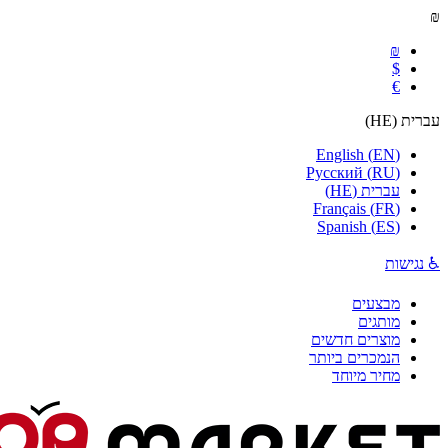
₪
₪
$
€
עברית
(
HE
)
English
(
EN
)
Русский
(
RU
)
עברית
(
HE
)
Français
(
FR
)
Spanish
(
ES
)
♿ נגישות
מבצעים
מותגים
מוצרים חדשים
הנמכרים ביותר
מחיר מיוחד