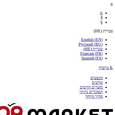
₪
₪
$
€
עברית
(
HE
)
English
(
EN
)
Русский
(
RU
)
עברית
(
HE
)
Français
(
FR
)
Spanish
(
ES
)
♿ נגישות
מבצעים
מותגים
מוצרים חדשים
הנמכרים ביותר
מחיר מיוחד