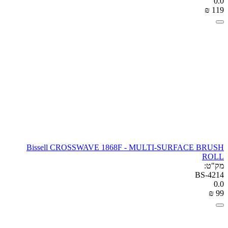
0.0
₪
‎
‍119‍
Bissell CROSSWAVE 1868F - MULTI-SURFACE BRUSH
ROLL
מק"ט:
BS-4214
0.0
₪
‎
‍99‍