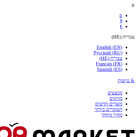
₪
₪
$
€
עברית
(
HE
)
English
(
EN
)
Русский
(
RU
)
עברית
(
HE
)
Français
(
FR
)
Spanish
(
ES
)
♿ נגישות
מבצעים
מותגים
מוצרים חדשים
הנמכרים ביותר
מחיר מיוחד