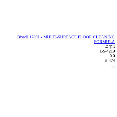
Bissell 1789L - MULTI-SURFACE FLOOR CLEANING
FORMULA
מק"ט:
BS-4219
0.0
₪
‎
‍474‍