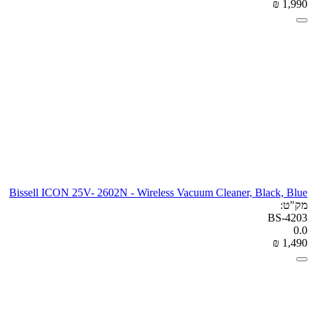
₪
‎
1,990
Bissell ICON 25V- 2602N - Wireless Vacuum Cleaner, Black, Blue
מק"ט:
BS-4203
0.0
₪
‎
1,490