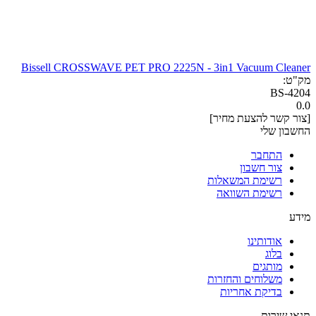
Bissell CROSSWAVE PET PRO 2225N - 3in1 Vacuum Cleaner
מק"ט:
BS-4204
0.0
[צור קשר להצעת מחיר]
החשבון שלי
התחבר
צור חשבון
רשימת המשאלות
רשימת השוואה
מידע
אודותינו
בלוג
מותגים
משלוחים והחזרות
בדיקת אחריות
תנאי שירות