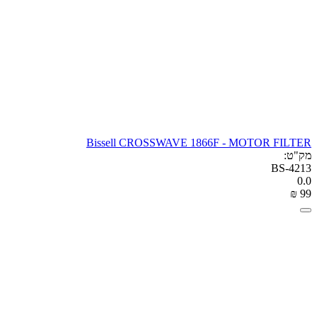
Bissell CROSSWAVE 1866F - MOTOR FILTER
מק"ט:
BS-4213
0.0
₪
‎
‍99‍