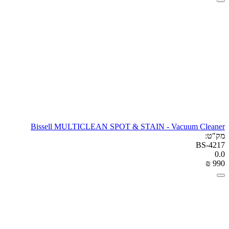
Bissell MULTICLEAN SPOT & STAIN - Vacuum Cleaner
מק"ט:
BS-4217
0.0
₪
‎
‍990‍