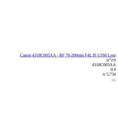
Canon 4318C005AA - RF 70-200mm F4L IS USM Lens
מק"ט:
4318C005AA
0.0
₪
‎
5,734