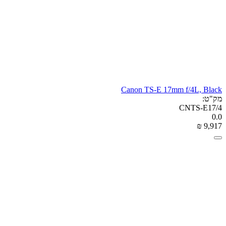
Canon TS-E 17mm f/4L, Black
מק"ט:
CNTS-E17/4
0.0
₪
‎
9,917