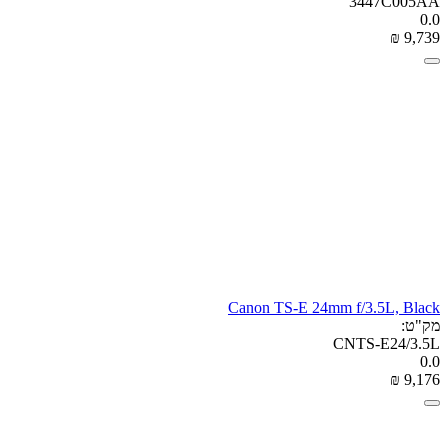
3447C005AA
0.0
₪
‎
9,739
Canon TS-E 24mm f/3.5L, Black
מק"ט:
CNTS-E24/3.5L
0.0
₪
‎
9,176