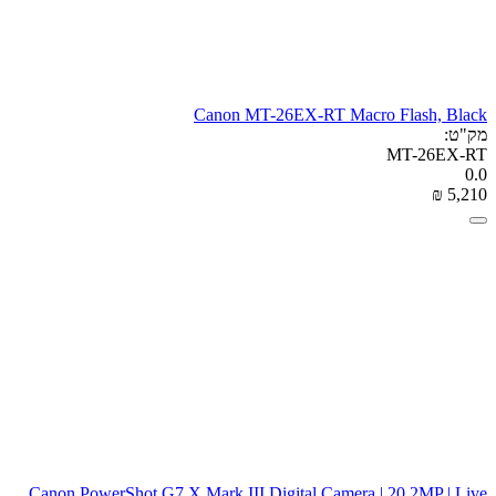
Canon MT-26EX-RT Macro Flash, Black
מק"ט:
MT-26EX-RT
0.0
₪
‎
5,210
Canon PowerShot G7 X Mark III Digital Camera | 20.2MP | Live