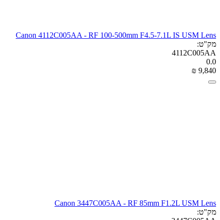
Canon 4112C005AA - RF 100-500mm F4.5-7.1L IS USM Lens
מק"ט:
4112C005AA
0.0
₪
‎
9,840
Canon 3447C005AA - RF 85mm F1.2L USM Lens
מק"ט: