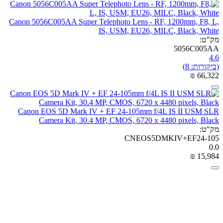
Canon 5056C005AA Super Telephoto Lens - RF, 1200mm, F8, L,
IS, USM, EU26, MILC, Black, White
מק"ט:
5056C005AA
4.6
(ביקורות: 8)
₪
‎
66,322
Canon EOS 5D Mark IV + EF 24-105mm f/4L IS II USM SLR
Camera Kit, 30.4 MP, CMOS, 6720 x 4480 pixels, Black
מק"ט:
CNEOS5DMKIV+EF24-105
0.0
₪
‎
15,984