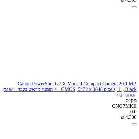
Canon PowerShot G7 X Mark II Compact Camera 20.1 MP,
CMOS, 5472 x 3648 pixels, 1", Black --> הזמנה מראש בלבד - יש זמן
המתנה בתור
מק"ט:
CNG7MKII
0.0
₪
‎
4,300