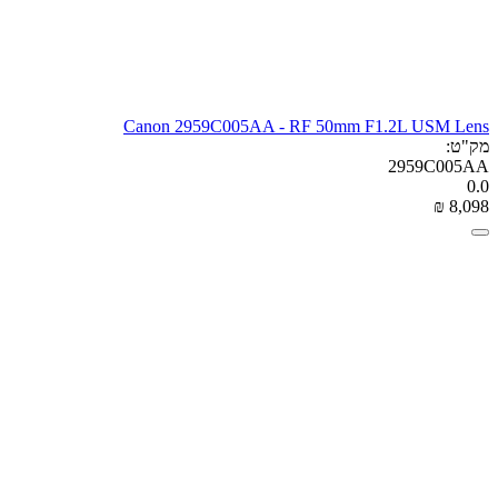
Canon 2959C005AA - RF 50mm F1.2L USM Lens
מק"ט:
2959C005AA
0.0
₪
‎
8,098