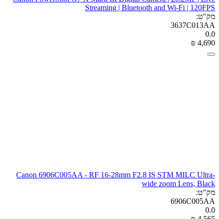
Streaming | Bluetooth and Wi-Fi | 120FPS
מק"ט:
3637C013AA
0.0
₪
‎
4,690
Canon 6906C005AA - RF 16-28mm F2.8 IS STM MILC Ultra-
wide zoom Lens, Black
מק"ט:
6906C005AA
0.0
₪
‎
4,565