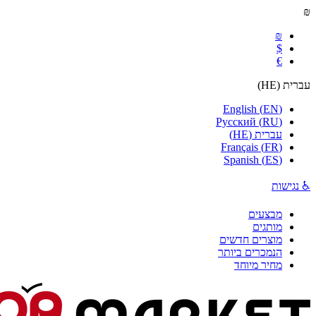
₪
₪
$
€
עברית
(
HE
)
English
(
EN
)
Русский
(
RU
)
עברית
(
HE
)
Français
(
FR
)
Spanish
(
ES
)
♿ נגישות
מבצעים
מותגים
מוצרים חדשים
הנמכרים ביותר
מחיר מיוחד