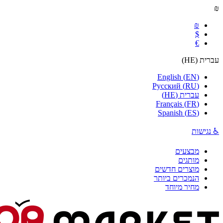
₪
₪
$
€
עברית
(
HE
)
English
(
EN
)
Русский
(
RU
)
עברית
(
HE
)
Français
(
FR
)
Spanish
(
ES
)
♿ נגישות
מבצעים
מותגים
מוצרים חדשים
הנמכרים ביותר
מחיר מיוחד