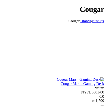
Cougar
דף הבית
/
Brands
/
Cougar
Cougar Mars - Gaming Desk
מק"ט:
NY7D0001-00
0.0
₪
‎
1,799