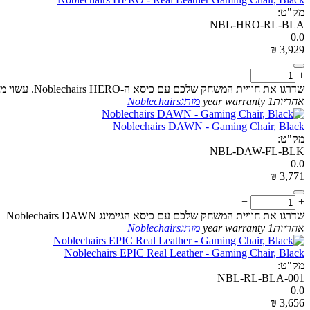
מק"ט:
NBL-HRO-RL-BLA
0.0
₪
‎
3,929
−
+
שדרגו את חוויית המשחק שלכם עם כיסא ה-Noblechairs HERO. עשוי מעור אמיתי, הוא מציע תמיכה מתכווננת לגב התחתון ועיצוב ארגונומי שיבטיח לכם את הנוחות המוחלטת
אחריות
1 year warranty
מותג
Noblechairs
Noblechairs DAWN - Gaming Chair, Black
מק"ט:
NBL-DAW-FL-BLK
0.0
₪
‎
3,771
−
+
שדרגו את חוויית המשחק שלכם עם כיסא הגיימינג Noblechairs DAWN—המפגיש בין נוחות לעיצוב מודרני לביצועים גבוהים במיוחד
אחריות
1 year warranty
מותג
Noblechairs
Noblechairs EPIC Real Leather - Gaming Chair, Black
מק"ט:
NBL-RL-BLA-001
0.0
₪
‎
3,656