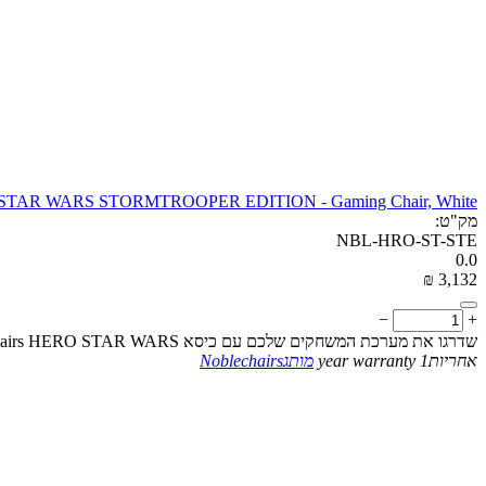
O STAR WARS STORMTROOPER EDITION - Gaming Chair, White
מק"ט:
NBL-HRO-ST-STE
0.0
₪
‎
3,132
−
+
שדרגו את מערכת המשחקים שלכם עם כיסא Noblechairs HERO STAR WARS במהדורת Stormtrooper—מציע נוחות שאין לה תחליף ועיצוב אייקוני
אחריות
1 year warranty
מותג
Noblechairs