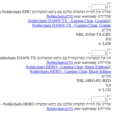
−
+
שדרגו את חוויית המשחק שלכם עם כיסא המשחקים Noblechairs EPIC מעור אמיתי, המציע חומרים מעולים ונוחות שאין לה תחליף
אחריות
1 year warranty
מותג
Noblechairs
Noblechairs DAWN TX - Gaming Chair, Granite
מק"ט:
NBL-DAW-TX-GRT
0.0
₪
‎
3,456
−
+
חוו את המצוינות הארגונומית עם כיסא המשחקים Noblechairs DAWN TX בצבע גרניט—מעוצב לסגנון, נוחות ושימוש ממושך
אחריות
1 year warranty
מותג
Noblechairs
Noblechairs HERO - Gaming Chair, Black Edition
מק"ט:
NBL-HRO-PU-BED
0.0
₪
‎
3,132
−
+
שדרגו את חוויית המשחק שלכם עם כיסא המשחק Noblechairs HERO - מהדורה שחורה. נוחות בלתי מתאימה, עמידות מעולה, ועיצוב ארגונומי להישגים מיטביים
אחריות
1 year warranty
מותג
Noblechairs