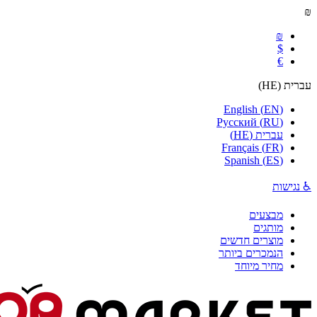
₪
₪
$
€
עברית
(
HE
)
English
(
EN
)
Русский
(
RU
)
עברית
(
HE
)
Français
(
FR
)
Spanish
(
ES
)
♿ נגישות
מבצעים
מותגים
מוצרים חדשים
הנמכרים ביותר
מחיר מיוחד