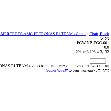
IC MERCEDES-AMG PETRONAS F1 TEAM - Gaming Chair, Black
מק"ט:
PGW-NB-EGC-001
0.0
-2%
₪
‎
3,198
₪
‎
3,132
−
+
חוו את האלגנטיות של ספורט מוטורי עם כיסא הגיימינג Noblechairs EPIC MERCEDES-AMG PETRONAS F1 TEAM. נוחות פוגשת סגנון עבור חוויות גיימינג בלתי נשכחות
אחריות
1 year warranty
מותג
Noblechairs