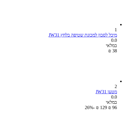
1
מיכל לסבון למכונת שטיפה בלחץ JW31
0.0
במלאי
₪
‎
‍38‍
2
מטען JW31
0.0
במלאי
-26%
₪
‎
‍129‍
₪
‎
‍96‍