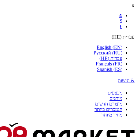
₪
₪
$
€
עברית
(
HE
)
English
(
EN
)
Русский
(
RU
)
עברית
(
HE
)
Français
(
FR
)
Spanish
(
ES
)
♿ נגישות
מבצעים
מותגים
מוצרים חדשים
הנמכרים ביותר
מחיר מיוחד