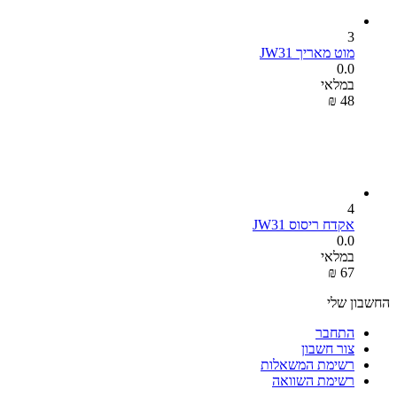
3
מוט מאריך JW31
0.0
במלאי
₪
‎
‍48‍
4
אקדח ריסוס JW31
0.0
במלאי
₪
‎
‍67‍
החשבון שלי
התחבר
צור חשבון
רשימת המשאלות
רשימת השוואה