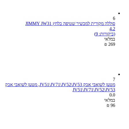
6
סוללה מקורית למכשיר שטיפה בלחץ JIMMY JW31
4.2
(ביקורות: 9)
במלאי
₪
‎
‍269‍
7
מטען לשואבי אבק JV51\JV71\JV52\JV53, מטען לשואבי אבק
JV51\JV71\JV52\JV53
0.0
במלאי
₪
‎
‍96‍