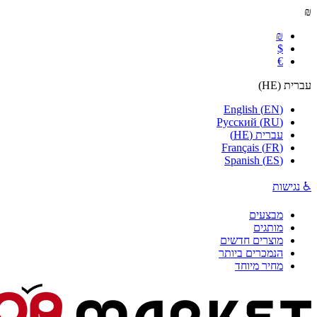
₪
₪
$
€
עברית
(
HE
)
English
(
EN
)
Русский
(
RU
)
עברית
(
HE
)
Français
(
FR
)
Spanish
(
ES
)
♿ נגישות
מבצעים
מותגים
מוצרים חדשים
הנמכרים ביותר
מחיר מיוחד