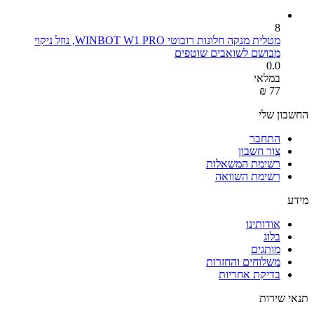
8
מטלית מנקה חלונות רובוטי WINBOT W1 PRO, נוזל ניקוי
מבושם לשואבים שוטפים
0.0
במלאי
₪
‎
‍77‍
החשבון שלי
התחבר
צור חשבון
רשימת המשאלות
רשימת השוואה
מידע
אודותינו
בלוג
מותגים
משלוחים והחזרות
בדיקת אחריות
תנאי שירות