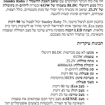
חוו את כוח הניקוי המתקדם עם
שואב האבק החשמלי Stanley Ruby 7
.
כולל
מנוע דיגיטלי BLDC עוצמתי של 615W
ובטריה
ליתיום-יון בקיבולת
של 25.2V
, שואב זה מבטיח ניקוי יסודי של מגוון משטחים, כולל רצפות,
שטיחים, ריפודים ופינות קשות להגעה.
בתכנון חכם לניצול מיטבי, הStanley Ruby 7 יכול לפעול עד
90 דקות
במצב Eco, מה שהופך אותו לאידיאלי לניקוי מהיר או לישיבות ניקוי בית
מלאות.
תצוגת LED חכמה
מספקת מידע עדכני על מצב הסוללה ועוצמת
השאיבה, כך שתמיד תדעו מה מצבכם.
תכונות עיקריות
מנוע:
לא עם מברשות BLDC דיגיטלי
עוצמה:
615W
מתח סוללה:
25.2V
קיבולת סוללה:
4000mAh
סוג סוללה:
ליתיום-יון
זמן פעולה:
עד 90 דקות
מערכת סינון:
HEPA מתקדמת
מצבי פעולה:
מצב Eco:
עד 90 דקות
מצב רגיל:
עד 45 דקות
מצב טורבו:
עד 25 דקות
מצב i-SENSE:
מצב ניקוי חכם שמתאים את עוצמת
השאיבה על פי הצורך, להבטחת ביצועים אופטימליים תוך