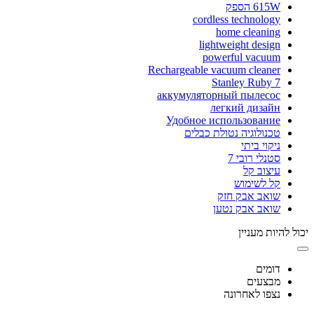
615W הספק
cordless technology
home cleaning
lightweight design
powerful vacuum
Rechargeable vacuum cleaner
Stanley Ruby 7
аккумуляторный пылесос
легкий дизайн
Удобное использование
טכנולוגיה נטולת כבלים
ניקוי ביתי
סטנלי רובי 7
עיצוב קל
קל לשימוש
שואב אבק חזק
שואב אבק נטען
יכול להיות מעניין
דומים
מבצעים
נצפו לאחרונה