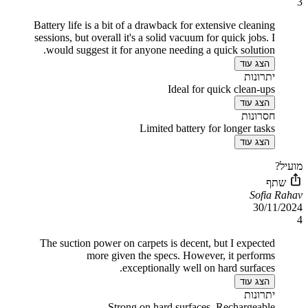
3
Battery life is a bit of a drawback for extensive cleaning
sessions, but overall it's a solid vacuum for quick jobs. I
would suggest it for anyone needing a quick solution.
הצג עוד
יתרונות
Ideal for quick clean-ups
הצג עוד
חסרונות
Limited battery for longer tasks
הצג עוד
מועיל?
שתף
Sofia Rahav
30/11/2024
4
The suction power on carpets is decent, but I expected
more given the specs. However, it performs
exceptionally well on hard surfaces.
הצג עוד
יתרונות
Strong on hard surfaces, Rechargeable