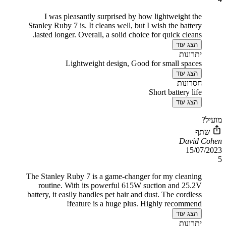
I was pleasantly surprised by how lightweight the
Stanley Ruby 7 is. It cleans well, but I wish the battery
lasted longer. Overall, a solid choice for quick cleans.
הצג עוד
יתרונות
Lightweight design, Good for small spaces
הצג עוד
חסרונות
Short battery life
הצג עוד
מועיל?
שתף
David Cohen
15/07/2023
5
The Stanley Ruby 7 is a game-changer for my cleaning
routine. With its powerful 615W suction and 25.2V
battery, it easily handles pet hair and dust. The cordless
feature is a huge plus. Highly recommend!
הצג עוד
יתרונות