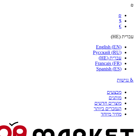
₪
₪
$
€
עברית
(
HE
)
English
(
EN
)
Русский
(
RU
)
עברית
(
HE
)
Français
(
FR
)
Spanish
(
ES
)
♿ נגישות
מבצעים
מותגים
מוצרים חדשים
הנמכרים ביותר
מחיר מיוחד