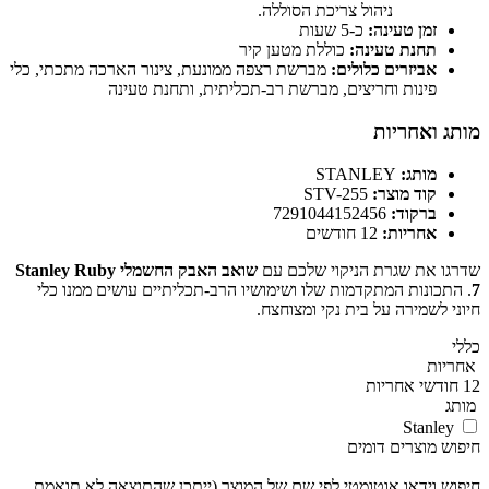
ניהול צריכת הסוללה.
זמן טעינה:
כ-5 שעות
תחנת טעינה:
כוללת מטען קיר
אביזרים כלולים:
מברשת רצפה ממונעת, צינור הארכה מתכתי, כלי
פינות וחריצים, מברשת רב-תכליתית, ותחנת טעינה
מותג ואחריות
מותג:
STANLEY
קוד מוצר:
STV-255
ברקוד:
7291044152456
אחריות:
12 חודשים
שדרגו את שגרת הניקוי שלכם עם
שואב האבק החשמלי Stanley Ruby
7
. התכונות המתקדמות שלו ושימושיו הרב-תכליתיים עושים ממנו כלי
חיוני לשמירה על בית נקי ומצוחצח.
כללי
אחריות
12 חודשי אחריות
מותג
Stanley
חיפוש מוצרים דומים
חיפוש וידאו אוטומטי לפי שם של המוצר (ייתכן שהתוצאה לא תואמת