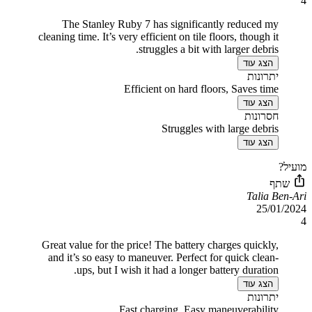
4
The Stanley Ruby 7 has significantly reduced my
cleaning time. It’s very efficient on tile floors, though it
struggles a bit with larger debris.
הצג עוד
יתרונות
Efficient on hard floors, Saves time
הצג עוד
חסרונות
Struggles with large debris
הצג עוד
מועיל?
שתף
Talia Ben-Ari
25/01/2024
4
Great value for the price! The battery charges quickly,
and it’s so easy to maneuver. Perfect for quick clean-
ups, but I wish it had a longer battery duration.
הצג עוד
יתרונות
Fast charging, Easy maneuverability