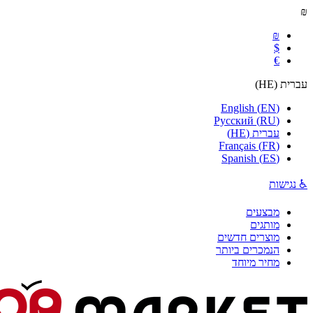
₪
₪
$
€
עברית
(
HE
)
English
(
EN
)
Русский
(
RU
)
עברית
(
HE
)
Français
(
FR
)
Spanish
(
ES
)
♿ נגישות
מבצעים
מותגים
מוצרים חדשים
הנמכרים ביותר
מחיר מיוחד