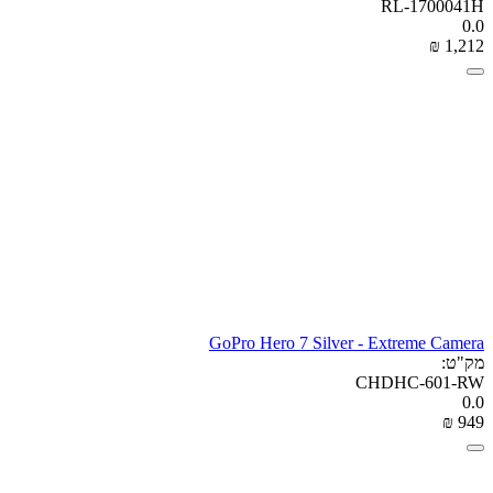
RL-1700041H
0.0
₪
‎
1,212
GoPro Hero 7 Silver - Extreme Camera
מק"ט:
CHDHC-601-RW
0.0
₪
‎
‍949‍