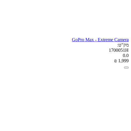
GoPro Max - Extreme Camera
מק"ט:
1700051H
0.0
₪
‎
1,999