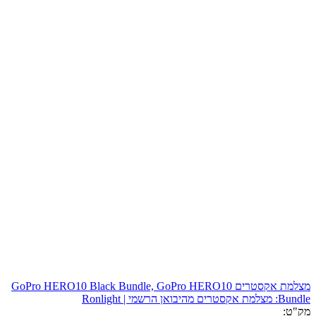
מצלמת אקסטרים GoPro HERO10 Black Bundle, GoPro HERO10
Bundle: מצלמת אקסטרים מהיבואן הרשמי | Ronlight
מק"ט: