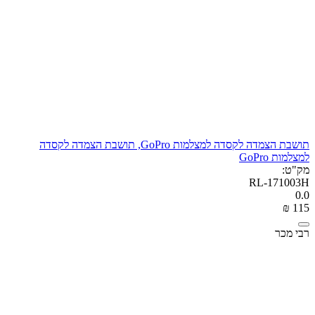
תושבת הצמדה לקסדה למצלמות GoPro, תושבת הצמדה לקסדה
למצלמות GoPro
מק"ט:
RL-171003H
0.0
₪
‎
‍115‍
רבי מכר