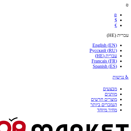
₪
₪
$
€
עברית
(
HE
)
English
(
EN
)
Русский
(
RU
)
עברית
(
HE
)
Français
(
FR
)
Spanish
(
ES
)
♿ נגישות
מבצעים
מותגים
מוצרים חדשים
הנמכרים ביותר
מחיר מיוחד