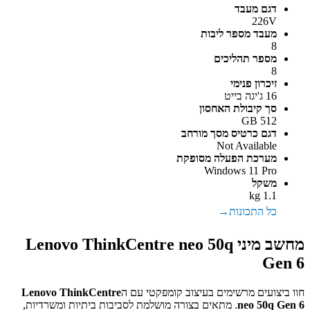
דגם מעבד
226V
מעבד מספר ליבות
8
מספר תהליכים
8
זיכרון פנימי
16 ג'יגה בייט
סך קיבולת האחסון
512 GB
דגם כרטיס מסך מורחב
Not Available
מערכת הפעלה מסופקת
Windows 11 Pro
משקל
1.1 kg
כל התכונות
מחשב מיני Lenovo ThinkCentre neo 50q
Gen 6
חוו ביצועים מרשימים בעיצוב קומפקטי עם ה
Lenovo ThinkCentre
neo 50q Gen 6
. מתאים בצורה מושלמת לסביבות ביתיות ומשרדיות,