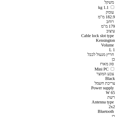
משקל
1.1 kg
עומק
182.9 מ"מ
רוחב
179 מ"מ
עיצוב
Cable lock slot type
Kensington
Volume
1 L
חריץ מנעול לכבל
כן
סוג מארז
Mini PC
צבע המוצר
Black
צריכת חשמל
Power supply
65 W
רשת
Antenna type
2x2
Bluetooth
כן