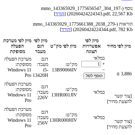
נוסף (mmo_143365929_1775656547_304_197-
20260424224343.pdf, 22,567 Kb) [
הורד
]
הוראות (mmo_143365929_1775661388_2038_279-
20260424224344.pdf, 782 Kb) [
הורד
]
מיון לפי
מיון לפי
מיון לפי מערכת
מיון לפי מחיר
אפשרויות
מיון לפי מק"ט
דגם
הפעלה
תצוגה
מעבד
מסופקת
במלאי
דגם
מערכת הפעלה
+
מק"ט:
מעבד:
מסופקת:
Windows 11
i5-
13B90066IV
−
₪
‎
3,886
Pro
13420H
הוסף לסל
מערכת הפעלה
דגם
מק"ט:
מסופקת:
במלאי
מעבד:
Windows 11
13HR001JIV
[צור קשר
226V
Pro
להצעת מחיר]
מערכת הפעלה
דגם
מק"ט:
מסופקת:
במלאי
מעבד:
Windows 11
13HR000HIV
[צור קשר
256V
Pro
להצעת מחיר]