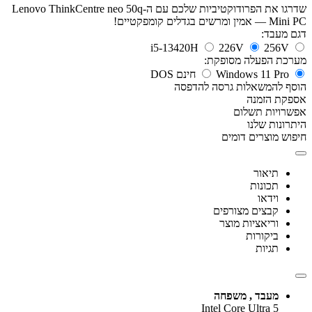
שדרגו את הפרודוקטיביות שלכם עם ה-Lenovo ThinkCentre neo 50q
Mini PC — אמין ומרשים בגדלים קומפקטיים!
דגם מעבד:
i5-13420H
226V
256V
מערכת הפעלה מסופקת:
Windows 11 Pro
חינם DOS
הוסף להמשאלות
גרסה להדפסה
אספקת הזמנה
אפשרויות תשלום
היתרונות שלנו
חיפוש מוצרים דומים
תיאור
תכונות
וידאו
קבצים מצורפים
וריאציות מוצר
ביקורות
תגיות
מעבד , משפחה
Intel Core Ultra 5