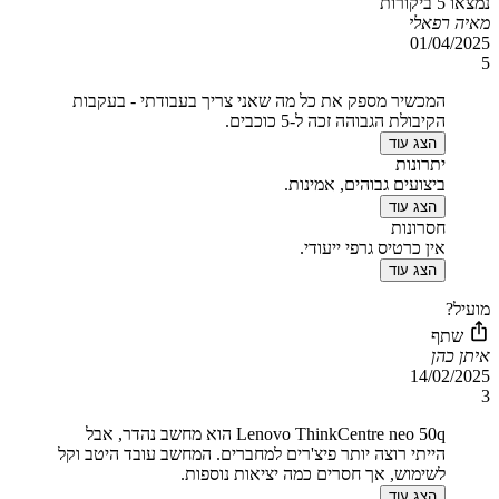
נמצאו 5 ביקורות
מאיה רפאלי
01/04/2025
5
המכשיר מספק את כל מה שאני צריך בעבודתי - בעקבות
הקיבולת הגבוהה זכה ל-5 כוכבים.
הצג עוד
יתרונות
ביצועים גבוהים, אמינות.
הצג עוד
חסרונות
אין כרטיס גרפי ייעודי.
הצג עוד
מועיל?
שתף
איתן כהן
14/02/2025
3
Lenovo ThinkCentre neo 50q הוא מחשב נהדר, אבל
הייתי רוצה יותר פיצ'רים למחברים. המחשב עובד היטב וקל
לשימוש, אך חסרים כמה יציאות נוספות.
הצג עוד