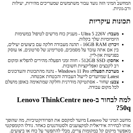
המחשב המיני הזה נועד עבור משתמשים שמעריכים מהירות, יעילות
ורב-גוניות.
תכונות עיקריות
מעבד:
Ultra 5 226V - מעניק כוח מרשים לטיפול במשימות
היומיומיות שלך בקלות.
זיכרון:
16GB RAM - תהנה מעבודה חלקה עם ביצועים יעילים,
בין אם אתה עובד על מסמכים, סטרימינג של סרטונים, או עוסק
בפגישות און-ליין.
אחסון:
512GB SSD - חווה זמני הפעלה מהירים להפליא ומקום
רב לקבצים ואפליקציות חשובות.
מערכת הפעלה:
Windows 11 Pro - נהנה מהתכונות והעדכונים
Latest שמיועדים לייעול העבודה והבטחת אבטחה.
צבע:
שחור - אסתטיקה מודרנית וחלקה שמתאימה באופן מושלם
לכל מקום עבודה.
למה לבחור ב-Lenovo ThinkCentre neo
50q?
מחשב המיני של Lenovo מיועד למקסם את הפרודוקטיביות, מה שהופך
אותו לבחירה אידיאלית למקצוענים ולסטודנטים כאחד. גודלו הקומפקטי
מאפשר מיקום קל במקומות צרים, מבלי להתפשר על כוח או ביצועים.