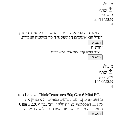
מועיל?
שתף
תמר עוז
25/11/2023
4
המחשב הזה הוא אחלה פתרון למשרדים קטנים. היתרון
הגדול הוא שעיצובו הקומפקטי חוסך במשטח העבודה.
הצג עוד
יתרונות
עיצוב קומפקטי, מתאים למשרדים.
הצג עוד
מועיל?
שתף
מוקי ברוך
15/06/2023
4
ה-Lenovo ThinkCentre neo 50q Gen 6 Mini PC הוא
מחשב קומפקטי עם ביצועים מעולים. הוא מריץ את
Windows 11 Pro בצורה חלקה, והמעבד Ultra 5 226V
מתמודד היטב עם משימות משרדיות וגלישה במקביל.
הצג עוד