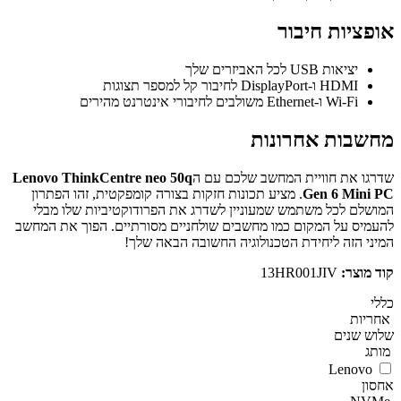
אופציות חיבור
יציאות USB לכל האביזרים שלך
HDMI ו-DisplayPort לחיבור קל למספר תצוגות
Wi-Fi ו-Ethernet משולבים לחיבורי אינטרנט מהירים
מחשבות אחרונות
שדרגו את חוויית המחשב שלכם עם ה
Lenovo ThinkCentre neo 50q
Gen 6 Mini PC
. מציע תכונות חזקות בצורה קומפקטית, זהו הפתרון
המושלם לכל משתמש שמעוניין לשדרג את הפרודוקטיביות שלו מבלי
להעמיס על המקום כמו מחשבים שולחניים מסורתיים. הפוך את המחשב
המיני הזה ליחידת הטכנולוגיה החשובה הבאה שלך!
קוד מוצר:
13HR001JIV
כללי
אחריות
שלוש שנים
מותג
Lenovo
אחסון