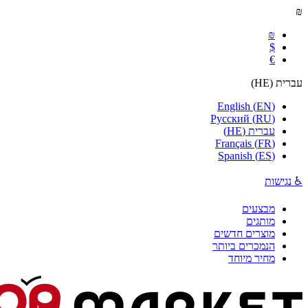
₪
₪
$
€
עברית
(
HE
)
English
(
EN
)
Русский
(
RU
)
עברית
(
HE
)
Français
(
FR
)
Spanish
(
ES
)
♿ נגישות
מבצעים
מותגים
מוצרים חדשים
הנמכרים ביותר
מחיר מיוחד