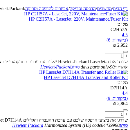
דף הבית
/
מחשבים
/
הדפסה וסריקה
/
אביזרים להדפסה וסריקה
/
lett-Packard
HP C2H57A - LaserJet, 220V, Maintenance/Fuser Kit
מק"ט:
C2H57A
4.5
(ביקורות: 6)
₪
‎
2,952
−
+
שדרגו את ה-Hewlett-Packard LaserJet שלכם עם ערכת תחזוקה/חימום C2H57A, להבטחת ביצועים אופטימליים ואורך חיים ממושך של המדפסת
אחריות
90-days parts only
מותג
Hewlett-Packard
HP LaserJet D7H14A Transfer and Roller Kit
מק"ט:
D7H14A
4.4
(ביקורות: 9)
₪
‎
2,864
−
+
שדרגו את ביצועי הדפסה שלכם עם ערכת ההעברה והגלילים HP LaserJet D7H14A, המעוצבת לאמינות ואיכות שארוכות טווח
מותג
84439990
Harmonized System (HS) code
Hewlett-Packard