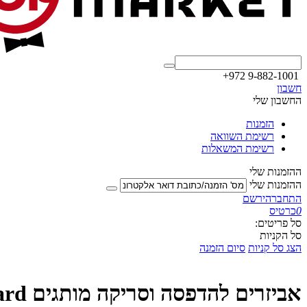
+972 9-882-1001
חשבון
החשבון שלי
הזמנות
רשימת השוואה
רשימת המשאלות
ההזמנות שלי
ההזמנות שלי
התחבר
הירשם
0
כרטיס
סל פריטים:
סל הקניות
הצג סל קניות
סיום הזמנה
אביזרים להדפסה וסריקה מותגים Hewlett-Packard