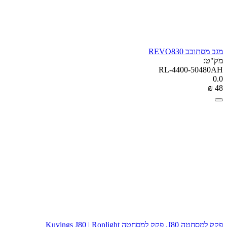
מגב מסתובב REVO830
מק"ט:
RL-4400-50480AH
0.0
₪
‎
‍48‍
פקק למסחטה J80, פקק למסחטה Kuvings J80 | Ronlight