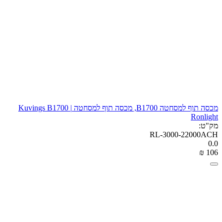
מכסה תוף למסחטה B1700, מכסה תוף למסחטה Kuvings B1700 |
Ronlight
מק"ט:
RL-3000-22000ACH
0.0
₪
‎
‍106‍