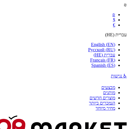
₪
₪
$
€
עברית
(
HE
)
English
(
EN
)
Русский
(
RU
)
עברית
(
HE
)
Français
(
FR
)
Spanish
(
ES
)
♿ נגישות
מבצעים
מותגים
מוצרים חדשים
הנמכרים ביותר
מחיר מיוחד