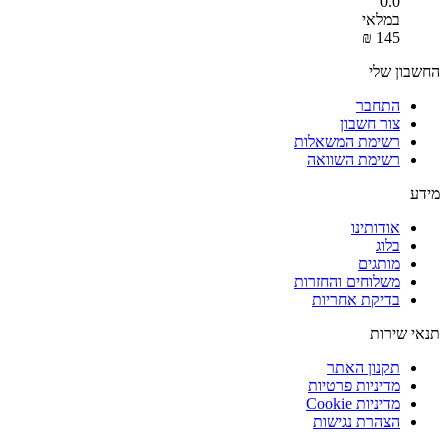
0.0
במלאי
₪
‎
‍145‍
החשבון שלי
התחבר
צור חשבון
רשימת המשאלות
רשימת השוואה
מידע
אודותינו
בלוג
מותגים
משלוחים והחזרות
בדיקת אחריות
תנאי שירות
תקנון האתר
מדיניות פרטיות
מדיניות Cookie
הצהרת נגישות