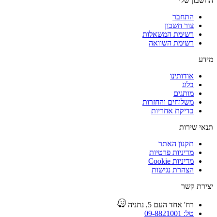
החשבון שלי
התחבר
צור חשבון
רשימת המשאלות
רשימת השוואה
מידע
אודותינו
בלוג
מותגים
משלוחים והחזרות
בדיקת אחריות
תנאי שירות
תקנון האתר
מדיניות פרטיות
מדיניות Cookie
הצהרת נגישות
יצירת קשר
רח' אחד העם 5, נתניה
טל: 09-8821001