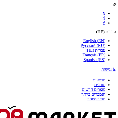
₪
₪
$
€
עברית
(
HE
)
English
(
EN
)
Русский
(
RU
)
עברית
(
HE
)
Français
(
FR
)
Spanish
(
ES
)
♿ נגישות
מבצעים
מותגים
מוצרים חדשים
הנמכרים ביותר
מחיר מיוחד