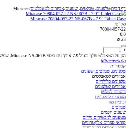
דף הבית
/
טלפונים, טבלטים, שעונים
/
אביזרים לטאבלטים
/
Miracase
Miracase 70804-057-22 NS-067B - 7.9" Tablet Case
מק"ט:
70804-057-22
0.0
₪
‎
‍23‍
−
+
הגן על הטאבלט שלך בגודל 7.9 אינץ' עם כיסוי Miracase NS-067B, שמשלב עמידות עם סגנון אלגנטי לנוחות מקסימלית בדרכים
מותג
Miracase
קטגוריות
טלפונים, טבלטים, שעונים
אביזרים לטאבלטים
טלפונים סלולריים
אביזרים לטלפונים
כיסויים לטלפון
מעמדים לטלפונים
זכוכית מגן
טבלטים
שעונים חכמים
מטענים למכשירים ניידים
קוראי ספרים אלקטרוניים
חיפוש מוצרים לפי תכונות