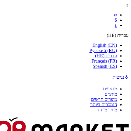
₪
₪
$
€
עברית
(
HE
)
English
(
EN
)
Русский
(
RU
)
עברית
(
HE
)
Français
(
FR
)
Spanish
(
ES
)
♿ נגישות
מבצעים
מותגים
מוצרים חדשים
הנמכרים ביותר
מחיר מיוחד