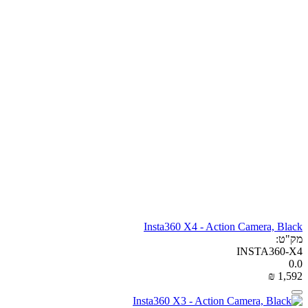
Insta360 X4 - Action Camera, Black
מק"ט:
INSTA360-X4
0.0
₪
‎
1,592