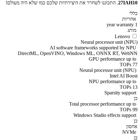
27IAH10
. התכוננו לשחרר את היצירתיות שלכם כמו שלא היה מעולם!
כללי
אחריות
1 year warranty
מותג
Lenovo
Neural processor unit (NPU)
AI software frameworks supported by NPU
DirectML, OpenVINO, Windows ML, ONNX RT, WebNN
GPU performance up to
77 TOPs
Neural processor unit (NPU)
Intel AI Boost
NPU performance up to
13 TOPs
Sparsity support
כן
Total processor performance up to
99 TOPs
Windows Studio effects support
כן
אחסון
NVMe
כן