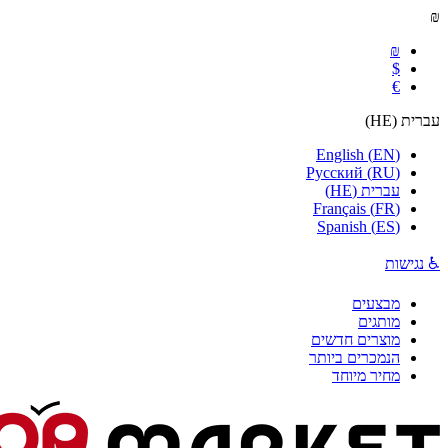
₪
₪
$
€
עברית
(
HE
)
English
(
EN
)
Русский
(
RU
)
עברית
(
HE
)
Français
(
FR
)
Spanish
(
ES
)
♿ נגישות
מבצעים
מותגים
מוצרים חדשים
הנמכרים ביותר
מחיר מיוחד