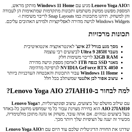
ה
Lenovo Yoga AIO
מגיע עם
Windows 11 Home
מותקן מראש,
המספק מפשט ממשק משתמש ותכונות מתקדמות שמתאימות הן לעבודה
והן למשחק. תיהנו מתכונות כמו Snap Layouts לריבוי משימות ו-
Windows Widgets לגישה מהירה לאפליקציות ולמידע האהובים עליכם.
תכונות מרכזיות
מסך מגע בגודל 27 אינצ'
לאינטראקציה אינטואיטיבית
מעבד Ultra 9 285H
לביצועים רבי עוצמה
32GB RAM
לריבוי משימות חלק
מאגר SSD בנפח 1TB
לאחסון מספק וגישה מהירה
NVIDIA GeForce RTX 4050
לגרפיקה מדהימה
Windows 11 Home
עבור התכונות והאבטחה העדכניות ביותר
עיצוב אפור לבן אלגנטי
שמשתלב בכל חלל
למה לבחור ב-Lenovo Yoga AIO 27IAH10?
עם שילוב מושלם של ביצועים, עיצוב ופונקציונליות, ה
Lenovo Yoga
AIO 27IAH10
הוא בחירה מצוינת עבור כל מי שמחפש מחשב כל-באחד
בעל ביצועים גבוהים. אם אתה עובד, משחק או נהנה מתוכן מולטימדיה,
מכשיר זה יענה על הציפיות שלך ויותר מכך.
שדרגו את החוויה הדיגיטלית שלכם עוד היום עם ה
Lenovo Yoga AIO