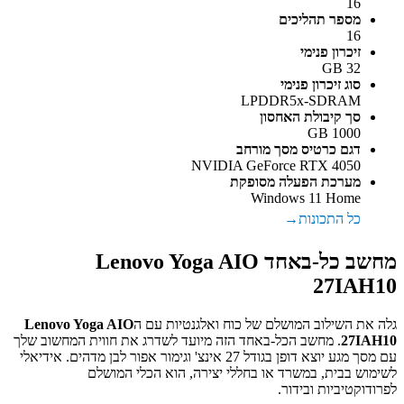
16
מספר תהליכים
16
זיכרון פנימי
32 GB
סוג זיכרון פנימי
LPDDR5x-SDRAM
סך קיבולת האחסון
1000 GB
דגם כרטיס מסך מורחב
NVIDIA GeForce RTX 4050
מערכת הפעלה מסופקת
Windows 11 Home
כל התכונות
מחשב כל-באחד Lenovo Yoga AIO
27IAH10
גלה את השילוב המושלם של כוח ואלגנטיות עם ה
Lenovo Yoga AIO
27IAH10
. מחשב הכל-באחד הזה מיועד לשדרג את חווית המחשוב שלך
עם מסך מגע יוצא דופן בגודל 27 אינצ' וגימור אפור לבן מדהים. אידיאלי
לשימוש בבית, במשרד או בחללי יצירה, הוא הכלי המושלם
לפרודוקטיביות ובידור.