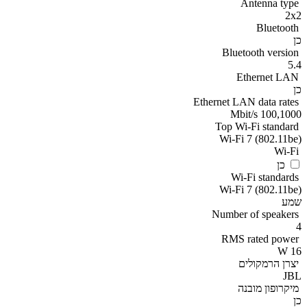
Antenna type
2x2
Bluetooth
כן
Bluetooth version
5.4
Ethernet LAN
כן
Ethernet LAN data rates
100,1000 Mbit/s
Top Wi-Fi standard
Wi-Fi 7 (802.11be)
Wi-Fi
כן
Wi-Fi standards
Wi-Fi 7 (802.11be)
שמע
Number of speakers
4
RMS rated power
16 W
יצרן הרמקולים
JBL
מיקרופון מובנה
כן