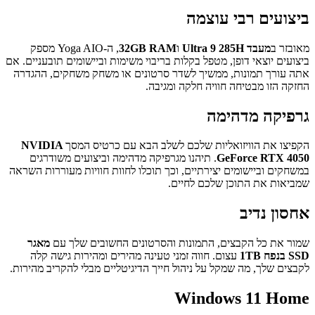
ביצועים רבי עוצמה
מאובזר ב
מעבד Ultra 9 285H
ו
32GB RAM
, ה-Yoga AIO מספק
ביצועים יוצאי דופן, מטפל בקלות בריבוי משימות וביישומים תובעניים. אם
אתה עורך תמונות, ממשיך לשדר סרטונים או משחק משחקים, ההגדרה
החזקה הזו מבטיחה חוויה חלקה ומגיבה.
גרפיקה מדהימה
הקפיצו את הוויזואליות שלכם לשלב הבא עם כרטיס המסך
NVIDIA
GeForce RTX 4050
. תיהנו מגרפיקה מדהימה וביצועים משודרגים
במשחקים וביישומים יצירתיים, וכך תוכלו לחוות חוויות מעוררות השראה
שמביאות את התוכן שלכם לחיים.
אחסון נדיב
שמור את כל הקבצים, התמונות והסרטונים החשובים שלך עם
מאגר
SSD בנפח 1TB
עצום. חווה זמני טעינה מהירים ומהירות גישה קלה
לקבצים שלך, מה שמקל על ניהול חייך הדיגיטליים מבלי להקריב מהירות.
Windows 11 Home