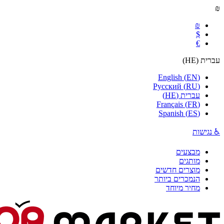
₪
₪
$
€
עברית
(
HE
)
English
(
EN
)
Русский
(
RU
)
עברית
(
HE
)
Français
(
FR
)
Spanish
(
ES
)
♿ נגישות
מבצעים
מותגים
מוצרים חדשים
הנמכרים ביותר
מחיר מיוחד