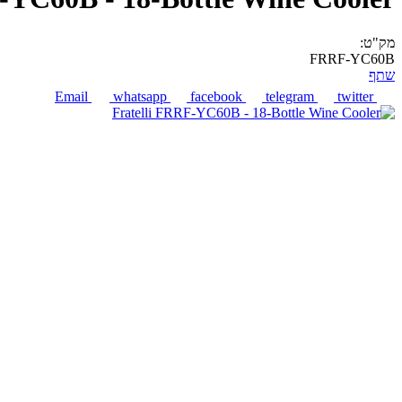
מק"ט:
FRRF-YC60B
שתף
Email
whatsapp
facebook
telegram
twitter