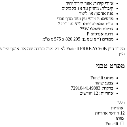
אזורי קירור:
אזור קירור יחיד
קיבולת:
מחזיק עד 18 בקבוקים
נפח אחסון:
58 ליטר
מדפים:
5 מדפי עץ ועוד מדף נוסף
טווח טמפרטורות:
5°C עד 22°C
צריכת חשמל:
75W
דרגת אנרגיה:
F
ממדים (ר x ע x ג):
295 x 575 x 820 מ"מ
מקרר היין Fratelli FRRF-YC60B לא רק מציג 
היין.
מפרט טכני
מותג:
Fratelli
צבע:
שחור
ברקוד:
7291044149883
אחריות:
12 חודשים
כללי
אחריות
12 חודשי אחריות
מותג
Fratelli