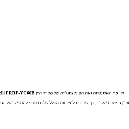
גלו את האלגנטיות ואת הפונקציונליות של מקרר היין Fratelli FRRF-YC60B - מתאים ל-18 בקבוקים, אידיאלי לכל מטבח, בר ביתי או אזור בידור.
רון המטבח שלכם, כך שתוכלו לנצל את החלל שלכם מבלי להתפשר על הסגנו