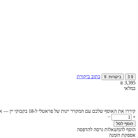
כתוב ביקורת
3.9
ביקורות: 9
₪
‎
3,395
במלאי
קיררו את האוסף שלכם עם המקרר יינות של פראטלי ל-18 בקבוקי יין — אלגנטיות שעונה על הצרכים שלכם
−
+
הוסף לסל
הוסף להמשאלות
גרסה להדפסה
אספקת הזמנה