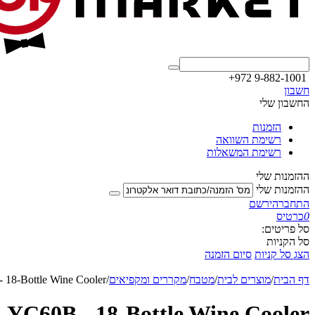
+972 9-882-1001
חשבון
החשבון שלי
הזמנות
רשימת השוואה
רשימת המשאלות
ההזמנות שלי
ההזמנות שלי
התחבר
הירשם
0
כרטיס
סל פריטים:
סל הקניות
הצג סל קניות
סיום הזמנה
דף הבית
/
מוצרים לבית
/
מטבח
/
מקררים ומקפיאים
/
 18-Bottle Wine Cooler
-YC60B - 18-Bottle Wine Cooler