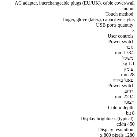
AC adapter, interchangeable plugs (EU/UK), cable cover/wall
mount
Touch method
finger, glove (latex), capacitive stylus
USB ports quantity
3
User controls
Power switch
גובה
178.5 mm
משקל
1.1 kg
עומק
28 mm
פאנל בקרה
Power switch
רוחב
259.5 mm
תצוגה
Colour depth
8 bit
Display brightness (typical)
450 cd/m
Display resolution
1280 x 800 pixels