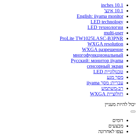
10.1 inches
10.1 אינצ'
English: iiyama monitor
LED technology
LED технологии
multi-user
ProLite TW1025LASC-B3PNR
WXGA resolution
WXGA разрешение
многофункциональный
Русский: монитор iiyama
сенсорный экран
טכנולוגיית LED
מסך מגע
עברית: מסך iiyama
רב-משתמש
רזולוציית WXGA
יכול להיות מעניין
דומים
מבצעים
נצפו לאחרונה