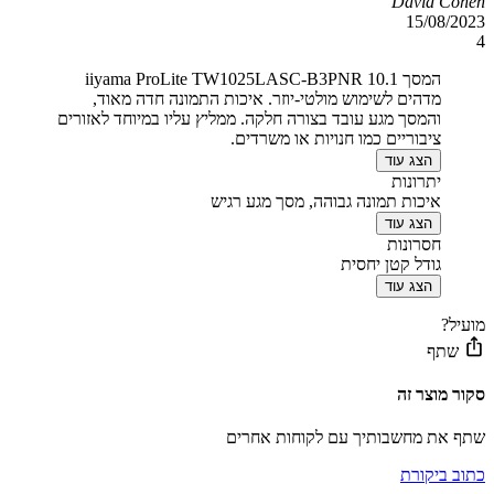
David Cohen
15/08/2023
4
המסך iiyama ProLite TW1025LASC-B3PNR 10.1
מדהים לשימוש מולטי-יוזר. איכות התמונה חדה מאוד,
והמסך מגע עובד בצורה חלקה. ממליץ עליו במיוחד לאזורים
ציבוריים כמו חנויות או משרדים.
הצג עוד
יתרונות
איכות תמונה גבוהה, מסך מגע רגיש
הצג עוד
חסרונות
גודל קטן יחסית
הצג עוד
מועיל?
שתף
סקור מוצר זה
שתף את מחשבותיך עם לקוחות אחרים
כתוב ביקורת