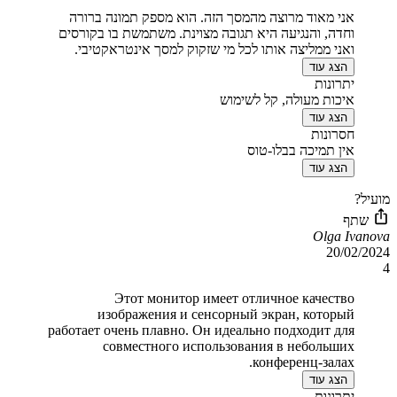
אני מאוד מרוצה מהמסך הזה. הוא מספק תמונה ברורה
וחדה, והנגיעה היא תגובה מצוינת. משתמשת בו בקורסים
ואני ממליצה אותו לכל מי שזקוק למסך אינטראקטיבי.
הצג עוד
יתרונות
איכות מעולה, קל לשימוש
הצג עוד
חסרונות
אין תמיכה בבלו-טוס
הצג עוד
מועיל?
שתף
Olga Ivanova
20/02/2024
4
Этот монитор имеет отличное качество
изображения и сенсорный экран, который
работает очень плавно. Он идеально подходит для
совместного использования в небольших
конференц-залах.
הצג עוד
יתרונות