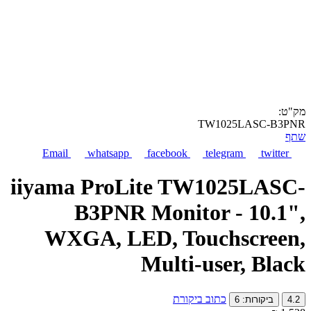
מק"ט:
TW1025LASC-B3PNR
שתף
Email
whatsapp
facebook
telegram
twitter
iiyama ProLite TW1025LASC-
B3PNR Monitor - 10.1",
WXGA, LED, Touchscreen,
Multi-user, Black
כתוב ביקורת
4.2
ביקורות: 6