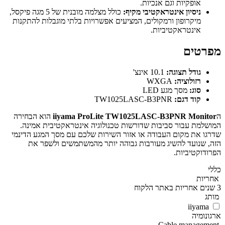
אופקיות וגם אנכיות.
ניסיון אינטראקטיבי מקיף:
כולל מצלמה מובנית של 5 מגה פיקסל,
מיקרופון ורמקולים, המציעים אפשרויות בלתי מוגבלות להתקנות
אינטראקטיביות.
מפרטים
גודל תצוגה:
10.1 אינצ'
רזולוציה:
WXGA
סוג:
מסך מגע LED
קוד דגם:
TW1025LASC-B3PNR
ה
iiyama ProLite TW1025LASC-B3PNR Monitor
הוא הבחירה
המושלמת עבור סביבות שדורשות טכנולוגיה אינטראקטיבית אמינה.
שדרגו את מקום העבודה או אזור השירות שלכם עם מסך המגע הדינמי
הזה, שנועד להשיג מעורבות גבוהה יותר מהמשתמשים ולשפר את
הפרודוקטיביות.
כללי
אחריות
3 שנים אחריות באתר הלקוח
מותג
iiyama
ארגונומיה
Cable management