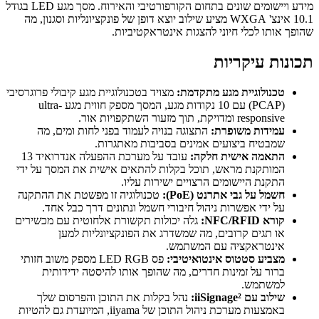
מידע ויישומים שונים בתחום הקורפורטיבי והאירוח. מסך מגע LED בגודל
10.1 אינצ' WXGA מציע שילוב יוצא דופן של פונקציונליות וסגנון, מה
שהופך אותו לכלי חיוני להצגות אינטראקטיביות.
תכונות עיקריות
טכנולוגיית מגע מתקדמת:
מצויד בטכנולוגיית מגע קיבולי פרוגרסיבי
(PCAP) עם 10 נקודות מגע, המסך מספק חווית מגע ultra-
responsive ומדויקת, תוך מזעור השתקפויות אור.
עמידות משופרת:
התצוגה בנויה לעמוד בפני לחות ומים, מה
שמבטיח ביצועים אמינים בסביבות מאתגרות.
התאמה אישית חלקה:
עובד על מערכת ההפעלה אנדרואיד 13
המותקנת מראש, תוכל בקלות להתאים אישית את המסך על ידי
התקנת היישומים הרצויים ישירות עליו.
חשמל על גבי אתרנט (PoE):
טכנולוגיה זו מפשטת את ההתקנה
על ידי אפשרות ניהול חיבורי חשמל ונתונים דרך כבל אחד.
קורא NFC/RFID:
גלה יכולות תקשורת אלחוטית עם מכשירים
או תגים קרובים, מה שמשדרג את הפונקציונליות למען
אינטראקציה עם המשתמש.
מצביע סטטוס אינטואיטיבי:
פס LED RGB מספק משוב חזותי
ברור על זמינות חדרים, מה שהופך אותו להיסטה ידידותית
למשתמש.
שילוב עם iiSignage²:
נהל בקלות את התוכן והפרסום שלך
באמצעות מערכת ניהול התוכן של iiyama, המיועדת גם להטיות