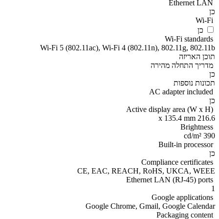
Ethernet LAN
כן
Wi-Fi
כן
Wi-Fi standards
Wi-Fi 5 (802.11ac), Wi-Fi 4 (802.11n), 802.11g, 802.11b
תוכן האריזה
מדריך התחלה מהירה
כן
תכונות נוספות
AC adapter included
כן
Active display area (W x H)
216.6 x 135.4 mm
Brightness
390 cd/m²
Built-in processor
כן
Compliance certificates
CE, EAC, REACH, RoHS, UKCA, WEEE
Ethernet LAN (RJ-45) ports
1
Google applications
Google Chrome, Gmail, Google Calendar
Packaging content