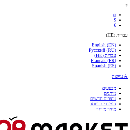
₪
₪
$
€
עברית
(
HE
)
English
(
EN
)
Русский
(
RU
)
עברית
(
HE
)
Français
(
FR
)
Spanish
(
ES
)
♿ נגישות
מבצעים
מותגים
מוצרים חדשים
הנמכרים ביותר
מחיר מיוחד