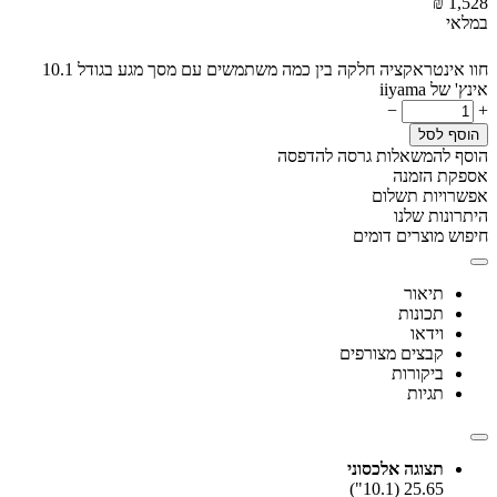
₪
‎
1,528
במלאי
חוו אינטראקציה חלקה בין כמה משתמשים עם מסך מגע בגודל 10.1
אינץ' של iiyama
−
+
הוסף לסל
הוסף להמשאלות
גרסה להדפסה
אספקת הזמנה
אפשרויות תשלום
היתרונות שלנו
חיפוש מוצרים דומים
תיאור
תכונות
וידאו
קבצים מצורפים
ביקורות
תגיות
תצוגה אלכסוני
25.65 (10.1")