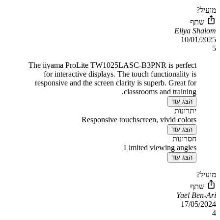
מועיל?
שתף
Eliya Shalom
10/01/2025
5
The iiyama ProLite TW1025LASC-B3PNR is perfect
for interactive displays. The touch functionality is
responsive and the screen clarity is superb. Great for
classrooms and training.
הצג עוד
יתרונות
Responsive touchscreen, vivid colors
הצג עוד
חסרונות
Limited viewing angles
הצג עוד
מועיל?
שתף
Yael Ben-Ari
17/05/2024
4