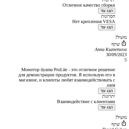
Отличное качество сборки
הצג עוד
חסרונות
Нет крепления VESA
הצג עוד
מועיל?
שתף
Anna Kuznetsova
30/09/2023
5
Монитор iiyama ProLite - это отличное решение
для демонстрации продуктов. Я использую его в
магазине, и клиенты любят взаимодействовать с
ним.
הצג עוד
יתרונות
Взаимодействие с клиентами
הצג עוד
מועיל?
שתף