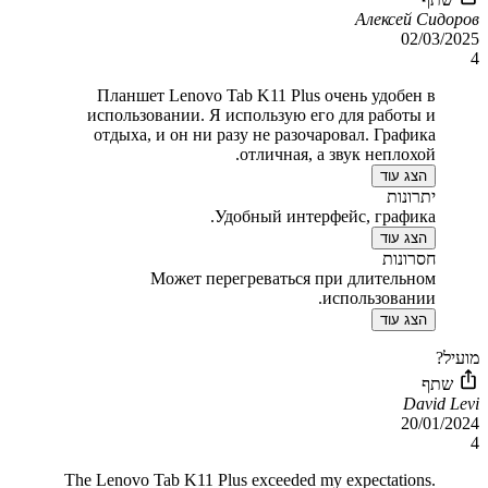
Алексей Сидоров
02/03/2025
4
Планшет Lenovo Tab K11 Plus очень удобен в
использовании. Я использую его для работы и
отдыха, и он ни разу не разочаровал. Графика
отличная, а звук неплохой.
הצג עוד
יתרונות
Удобный интерфейс, графика.
הצג עוד
חסרונות
Может перегреваться при длительном
использовании.
הצג עוד
מועיל?
שתף
David Levi
20/01/2024
4
The Lenovo Tab K11 Plus exceeded my expectations.