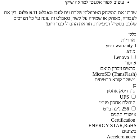
עיצוב אפור אלגנטי למראה שיקי
שדרגו את המשחק הטכנולוגי שלכם עם
לנובו טאבלט K11 פלוס
. בין אם
לעבודה, משחק או שמירה על קשר, טאבלט זה עונה על כל הצרכים
שלכם בסטייל וביעילות. חוו את ההבדל כבר היום!
כללי
אחריות
1 year warranty
מותג
Lenovo
אחסון
כרטיס זיכרון תואם
MicroSD (TransFlash)
משולב קורא כרטיסים
כן
סוג דיסק אחסון
UFS
קיבולת אחסון פנימי
256 ג'יגה בייט
אישורי תקנים
Certification
ENERGY STAR,RoHS
ביצועים
Accelerometer