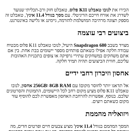
הכירו את
לנובו טאבלט K11 פלוס
, טאבלט חזק ורב-תכליתי שנועד
לשדרג את אורח חייכם הדיגיטלי. עם
מסך בגודל 11.4 אינץ'
, טאבלט זה
מספק תצוגה מרהיבה המושלמת להזרמה, גיימינג או גלישה באינטרנט.
ביצועים רבי עוצמה
מצויד בשבב
Snapdragon 680
היעיל, לנובו טאבלט K11 פלוס מבטיח
עבודה חלקה אפילו כשאתם פותחים מספר יישומים בבת אחת. בין אם
אתם משחקים במשחקים עתירי גרפיקה או צופים בתכניות האהובות
עליכם, חווית הביצועים תהיה תמיד חלקה.
אחסון וזיכרון רחבי ידיים
אל תדאגו יותר לחוסר מקום! עם
8GB RAM
ו
256GB אחסון
, לנובו
טאבלט K11 פלוס מציע מקום רחב לכל היישומים, התמונות והסרטונים
שלכם. בנוסף, אפשרות להרחבת האחסון מאפשרת לכם להוסיף עוד
מקום כשאתם רוצים.
ויזואליה מהממת
המסך המהמם בגודל
11.4 אינץ'
מציע צבעים חיים ופרטים חדים, מה