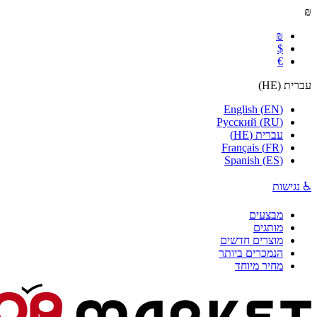
₪
₪
$
€
עברית
(
HE
)
English
(
EN
)
Русский
(
RU
)
עברית
(
HE
)
Français
(
FR
)
Spanish
(
ES
)
♿ נגישות
מבצעים
מותגים
מוצרים חדשים
הנמכרים ביותר
מחיר מיוחד