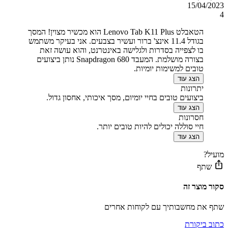
15/04/2023
4
הטאבלט Lenovo Tab K11 Plus הוא מכשיר מצוין! המסך
בגודל 11.4 אינצ' ברור ועשיר בצבעים. אני בעיקר משתמש
בו לצפייה בסדרות ולגלישה באינטרנט, והוא עושה זאת
בצורה מושלמת. המעבד Snapdragon 680 נותן ביצועים
טובים למשימות יומיות.
הצג עוד
יתרונות
ביצועים טובים בחיי יומיום, מסך איכותי, אחסון גדול.
הצג עוד
חסרונות
חיי סוללה יכולים להיות טובים יותר.
הצג עוד
מועיל?
שתף
סקור מוצר זה
שתף את מחשבותיך עם לקוחות אחרים
כתוב ביקורת