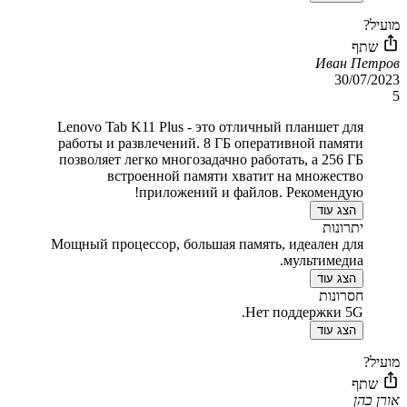
מועיל?
שתף
Иван Петров
30/07/2023
5
Lenovo Tab K11 Plus - это отличный планшет для
работы и развлечений. 8 ГБ оперативной памяти
позволяет легко многозадачно работать, а 256 ГБ
встроенной памяти хватит на множество
приложений и файлов. Рекомендую!
הצג עוד
יתרונות
Мощный процессор, большая память, идеален для
мультимедиа.
הצג עוד
חסרונות
Нет поддержки 5G.
הצג עוד
מועיל?
שתף
אורן כהן