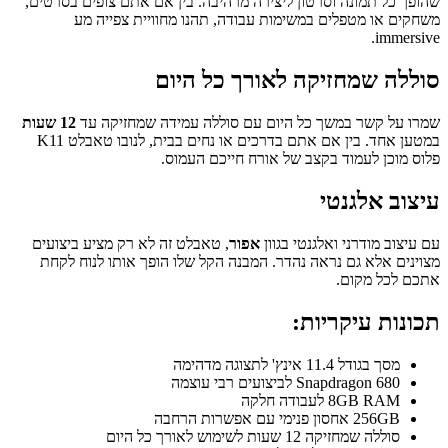
שהופך כל תמונה וסרטון ליצירה מרהיבה. בין אם אתם צופים בסרטים,
משחקים או מטפלים במשימות עבודה, תהנו מחוויית צפייה מע
immersive.
סוללה שמחזיקה לאורך כל היום
שמרו על קשר במשך כל היום עם סוללה עמידה שמחזיקה עד
12 שעות
במטען אחד. בין אם אתם בדרכים או נחים בבית, לנובו טאבלט K11
פלוס מוכן לעמוד בקצב של אורח חייכם העמוס.
עיצוב אלגנטי
עם עיצוב מודרני ואלגנטי בגוון
אפור
, טאבלט זה לא רק מציע ביצועים
מצוינים אלא גם נראה נהדר. המבנה הקל שלו הופך אותו לנוח לקחת
אתכם לכל מקום.
תכונות עיקריות:
מסך בגודל 11.4 אינץ' לתצוגה מדהימה
Snapdragon 680 לביצועים רבי עוצמה
8GB RAM לעבודה חלקה
256GB אחסון פנימי עם אפשרות הרחבה
סוללה שמחזיקה 12 שעות לשימוש לאורך כל היום