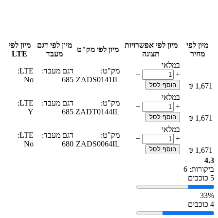
מיון לפי
מיון לפי אפשרויות
מיון לפי דגם
מיון לפי
מיון לפי מק"ט
מחיר
תצוגה
מעבד
LTE
במלאי
מק"ט:
דגם מעבד:
LTE:
−
+
No
685
ZADS0141IL
הוסף לסל
₪
‎
1,671
במלאי
מק"ט:
דגם מעבד:
LTE:
−
+
Y
685
ZADT0144IL
הוסף לסל
₪
‎
1,671
במלאי
מק"ט:
דגם מעבד:
LTE:
−
+
No
680
ZADS0064IL
הוסף לסל
₪
‎
1,671
4.3
ביקורות: 6
5 כוכבים
33%
4 כוכבים