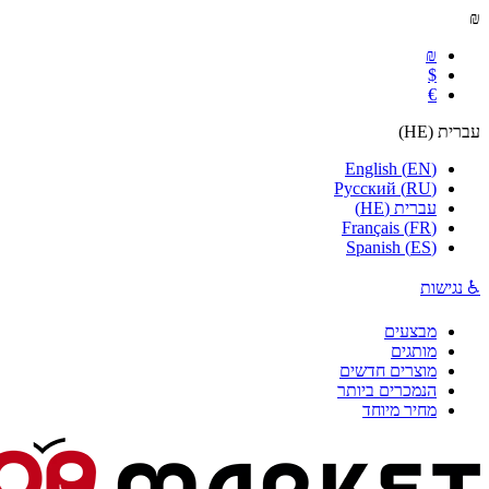
₪
₪
$
€
עברית
(
HE
)
English
(
EN
)
Русский
(
RU
)
עברית
(
HE
)
Français
(
FR
)
Spanish
(
ES
)
♿ נגישות
מבצעים
מותגים
מוצרים חדשים
הנמכרים ביותר
מחיר מיוחד