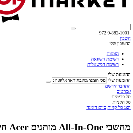
+972 9-882-1001
חשבון
החשבון שלי
הזמנות
רשימת השוואה
רשימת המשאלות
ההזמנות שלי
ההזמנות שלי
התחבר
הירשם
0
כרטיס
סל פריטים:
סל הקניות
הצג סל קניות
סיום הזמנה
מחשבי All-In-One מותגים Acer חינם DOS