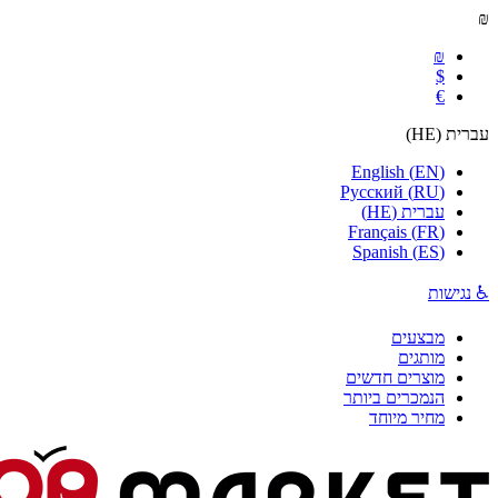
₪
₪
$
€
עברית
(
HE
)
English
(
EN
)
Русский
(
RU
)
עברית
(
HE
)
Français
(
FR
)
Spanish
(
ES
)
♿ נגישות
מבצעים
מותגים
מוצרים חדשים
הנמכרים ביותר
מחיר מיוחד