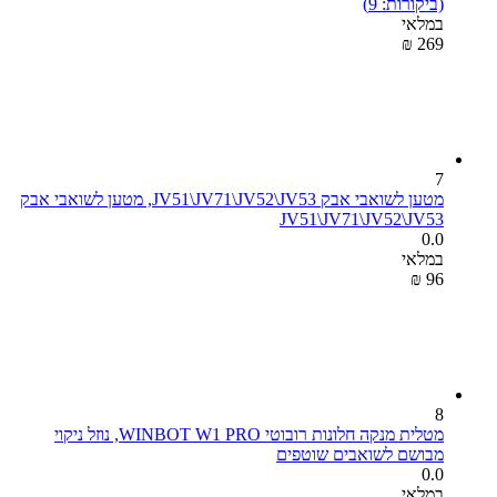
(ביקורות: 9)
במלאי
₪
‎
‍269‍
7
מטען לשואבי אבק JV51\JV71\JV52\JV53, מטען לשואבי אבק
JV51\JV71\JV52\JV53
0.0
במלאי
₪
‎
‍96‍
8
מטלית מנקה חלונות רובוטי WINBOT W1 PRO, נוזל ניקוי
מבושם לשואבים שוטפים
0.0
במלאי