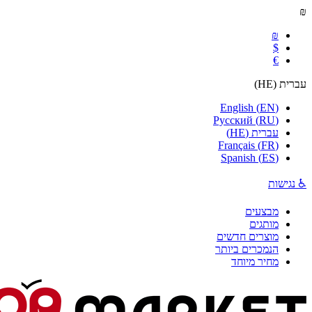
₪
₪
$
€
עברית
(
HE
)
English
(
EN
)
Русский
(
RU
)
עברית
(
HE
)
Français
(
FR
)
Spanish
(
ES
)
♿ נגישות
מבצעים
מותגים
מוצרים חדשים
הנמכרים ביותר
מחיר מיוחד