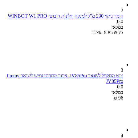
2
חומר ניקוי 230 מ"ל למנקה חלונות רובוטי WINBOT W1 PRO
0.0
במלאי
-12%
₪
‎
‍85‍
₪
‎
‍75‍
3
מוט מתקפל לשואב JV85Pro, צינור מתכתי גמיש לשואב Jimmy
JV85Pro
0.0
במלאי
₪
‎
‍96‍
4