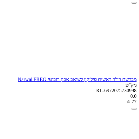
מברשת רולר ראשית סיליקון לשואב אבק רובוטי Narwal FREO
מק"ט:
RL-6972075730998
0.0
₪
‎
‍77‍