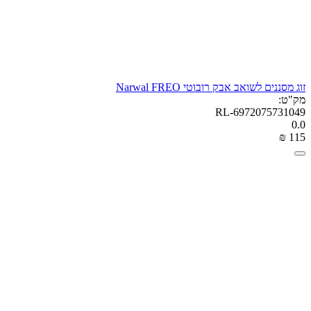
זוג מסננים לשואב אבק רובוטי Narwal FREO
מק"ט:
RL-6972075731049
0.0
₪
‎
‍115‍