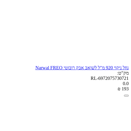
נוזל ניקוי 920 מ"ל לשואב אבק רובוטי Narwal FREO
מק"ט:
RL-6972075730721
0.0
₪
‎
‍193‍