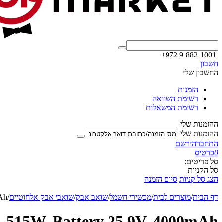
+972 9-882-1001
חשבון
החשבון שלי
הזמנות
רשימת השוואה
רשימת המשאלות
ההזמנות שלי
ההזמנות שלי
התחבר
הירשם
0
כרטיס
סל פריטים:
סל הקניות
הצג סל קניות
סיום הזמנה
דף הבית
/
מוצרים לבית
/
מכשירי חשמל
/
שואב אבק
/
שואבי אבק אלחוטיים
/
mAh
, 515W, Battery 25.9V, 4000mAh