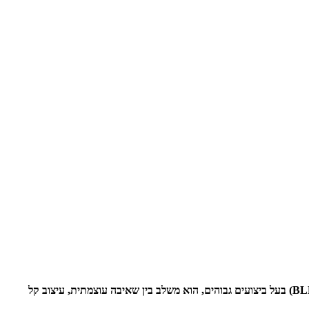
גלה את שואב האבק הנטען סטנלי רובי 5, שואב אבק עוצמתי המיועד לניקוי קל בלי מאמץ עם טכנולוגיה מתקדמת. עם מנוע דיגיטלי ללא מברשות (BLDC) בעל ביצועים גבוהים, הוא משלב בין שאיבה עוצמתית, עיצוב קל