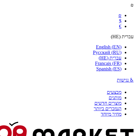
₪
₪
$
€
עברית
(
HE
)
English
(
EN
)
Русский
(
RU
)
עברית
(
HE
)
Français
(
FR
)
Spanish
(
ES
)
♿ נגישות
מבצעים
מותגים
מוצרים חדשים
הנמכרים ביותר
מחיר מיוחד