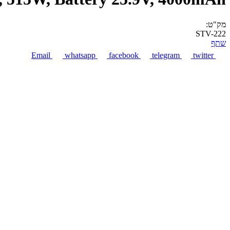
מק"ט:
STV-222
שתף
Email
whatsapp
facebook
telegram
twitter