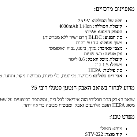
מאפיינים מרכזיים:
וולט של הסוללה:
25.9V
קיבולת הסוללה:
4000mAh Li-Ion
הספק המנוע:
515W
סוג המנוע:
BLDC (זרם ישיר ללא מברשות)
משך פעולה:
עד 50 דקות
מצבי שאיבה:
נמוך, בינוני, גבוה ואוטומטי
זמן טעינה:
כ-5 שעות
קיבולת מיכל האבק:
0.6 ליטר
משקל:
1.5 ק"ג
סוג פילטר:
HEPA
אביזרים כלולים:
מברשת ממונעת, כלי פינות, מברשת ניקוי, ותחנת ט
מדוע לבחור בשואב האבק הנטען סטנלי רובי 5?
שואב האבק הרב תכליתי הזה אידיאלי לכל בית, ומשתפר בביצועים על שטי
מסוג HEPA תופס אלרגנים ואבק, ומבטיח סביבה בריאה יותר.
מפרט טכני:
מותג:
סטנלי
קוד מוצר:
STV-222