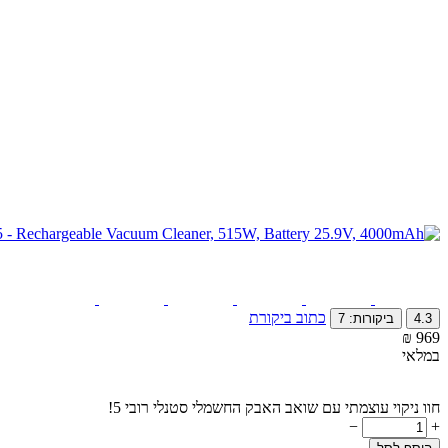
כתוב ביקורת
4.3
ביקורות: 7
₪
‎
‍969‍
במלאי
חוו ניקוי עוצמתי עם שואב האבק החשמלי סטנלי רובי 5!
−
+