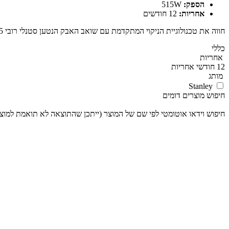
הספק:
515W
אחריות:
12 חודשים
חווה את טכנולוגיית הניקוי המתקדמת עם שואב האבק הנטען סטנלי רובי 5. אמור שלום לבעיות הניקוי המסורתיות, והכתף ברוך שניים של ניקיון!
כללי
אחריות
12 חודשי אחריות
מותג
Stanley
חיפוש מוצרים דומים
חיפוש וידאו אוטומטי לפי שם של המוצר (ייתכן שהתוצאה לא תואמת למוצ