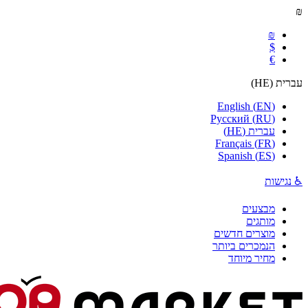
₪
₪
$
€
עברית
(
HE
)
English
(
EN
)
Русский
(
RU
)
עברית
(
HE
)
Français
(
FR
)
Spanish
(
ES
)
♿ נגישות
מבצעים
מותגים
מוצרים חדשים
הנמכרים ביותר
מחיר מיוחד