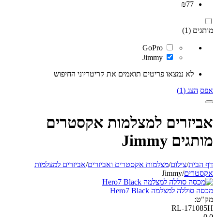
₪
77
מותגים (1)
GoPro
Jimmy
לא נמצאו פריטים תואמים את קריטריוני החיפוש
אפס
הצג (1)
אביזרים למצלמות אקסטרים
מותגים Jimmy
דף הבית
/
צילום
/
מצלמות אקסטרים ואביזרים
/
אביזרים למצלמות
אקסטרים
/
Jimmy
מכסה סוללה למצלמה Hero7 Black
מק"ט:
RL-171085H
0.0