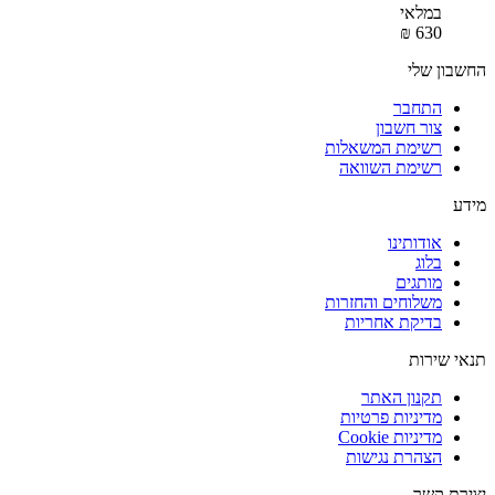
במלאי
₪
‎
‍630‍
החשבון שלי
התחבר
צור חשבון
רשימת המשאלות
רשימת השוואה
מידע
אודותינו
בלוג
מותגים
משלוחים והחזרות
בדיקת אחריות
תנאי שירות
תקנון האתר
מדיניות פרטיות
מדיניות Cookie
הצהרת נגישות
יצירת קשר