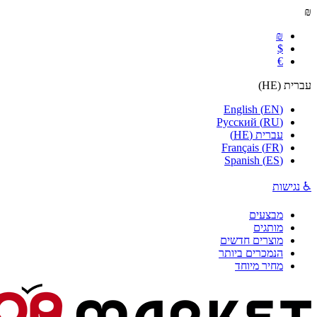
₪
₪
$
€
עברית
(
HE
)
English
(
EN
)
Русский
(
RU
)
עברית
(
HE
)
Français
(
FR
)
Spanish
(
ES
)
♿ נגישות
מבצעים
מותגים
מוצרים חדשים
הנמכרים ביותר
מחיר מיוחד