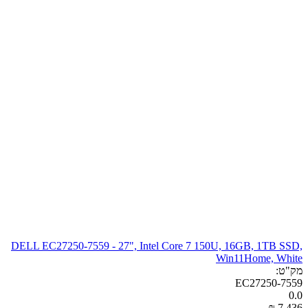
DELL EC27250-7559 - 27", Intel Core 7 150U, 16GB, 1TB SSD,
Win11Home, White
מק"ט:
EC27250-7559
0.0
₪
‎
7,436