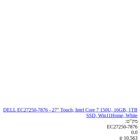
DELL EC27250-7876 - 27" Touch, Intel Core 7 150U, 16GB, 1TB
SSD, Win11Home, White
מק"ט:
EC27250-7876
0.0
₪
‎
10,563